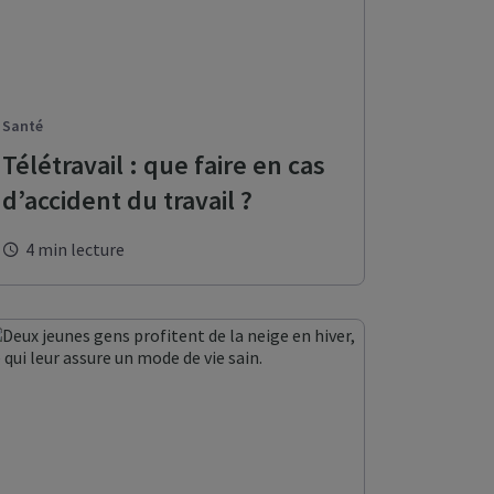
Santé
Télétravail : que faire en cas
d’accident du travail ?
re espace client
4 min lecture
pour votre
employés