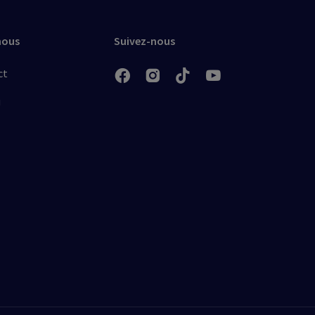
nous
Suivez-nous
ct
u