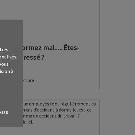
Santé
Vous dormez mal… Êtes-
tres
vous stressé ?
nnalisés
 Vous
ision à
4 min lecture
KIES