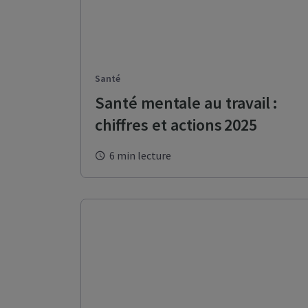
Connectez-vo
Espa
Tout 
prof
Espa
Tout 
Santé
que p
Dail
Santé mentale au travail :
Gérez
chiffres et actions 2025
sous
MyAX
Gére
6 min lecture
assu
Dail
Gére
colle