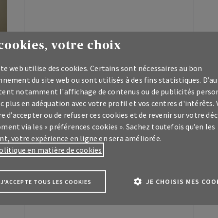
cookies, votre choix
Famille
te web utilise des cookies. Certains sont nécessaires au bon
Différence entre assurance
nement du site web ou sont utilisés à des fins statistiques. D’au
hospitalisation et accidents
ent notamment l'affichage de contenus ou de publicités perso
c plus en adéquation avec votre profil et vos centres d'intérêts.
vie privée
re d’accepter ou de refuser ces cookies et de revenir sur votre déc
ment via les « préférences cookies ». Sachez toutefois qu’en les
3 min lecture
nt, votre expérience en ligne en sera améliorée.
olitique en matière de cookies
JE CHOISIS MES COO
J'ACCEPTE TOUS LES COOKIES
us