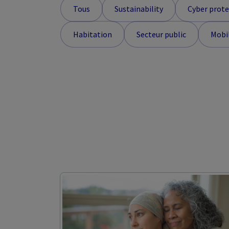
Tous
Sustainability
Cyber prote
Habitation
Secteur public
Mobi