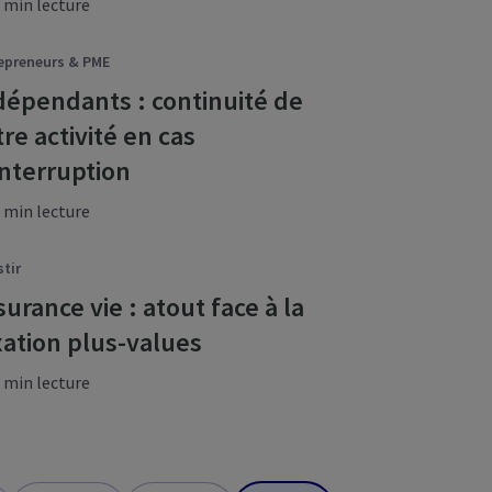
 min lecture
epreneurs & PME
dépendants : continuité de
tre activité en cas
interruption
 min lecture
stir
surance vie : atout face à la
xation plus-values
 min lecture