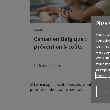
Nos 
Santé
Notre si
Cancer en Belgique :
fonction
prévention & coûts
permett
– et don
êtes lib
tout mo
5 min lecture
accepta
Notre p
Connectez-vo