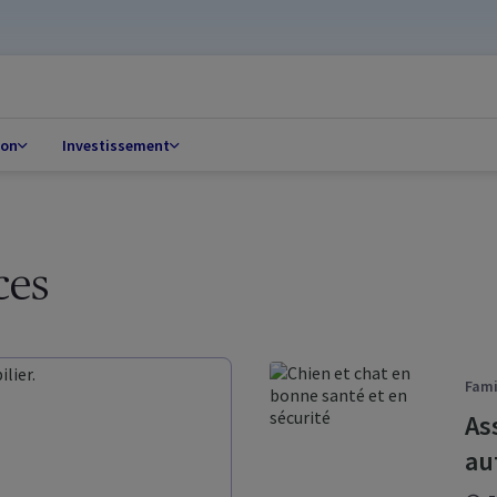
ion
Investissement
ces
Fami
As
au