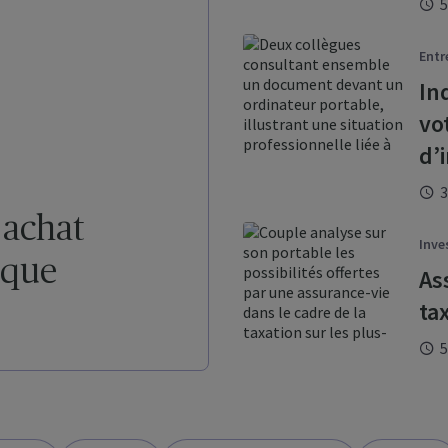
5
Entr
In
vo
d’
3
 achat
Inve
ique
As
ta
5