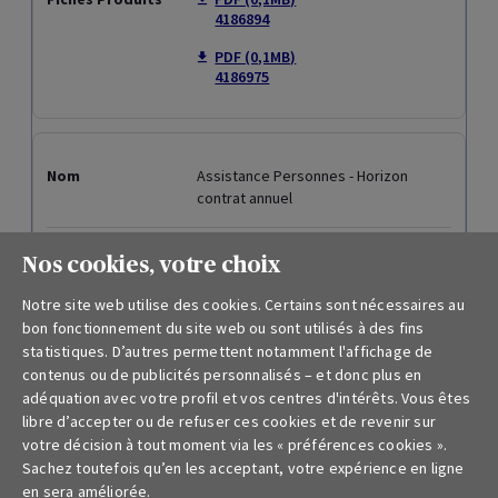
Adresses
Disclaimer
Codes de conduite
Financement durable
Rapport sur la solvabilité et la situation financière
Nos cookies, votre choix
Notre site web utilise des cookies. Certains sont nécessaires au
Droit à l’oubli
bon fonctionnement du site web ou sont utilisés à des fins
statistiques. D’autres permettent notamment l'affichage de
Lanceurs d'alerte
contenus ou de publicités personnalisés – et donc plus en
adéquation avec votre profil et vos centres d'intérêts. Vous êtes
libre d’accepter ou de refuser ces cookies et de revenir sur
Documents pour particuliers
votre décision à tout moment via les « préférences cookies ».
Sachez toutefois qu’en les acceptant, votre expérience en ligne
en sera améliorée.
Conditions générales assurances et fiches produits pour