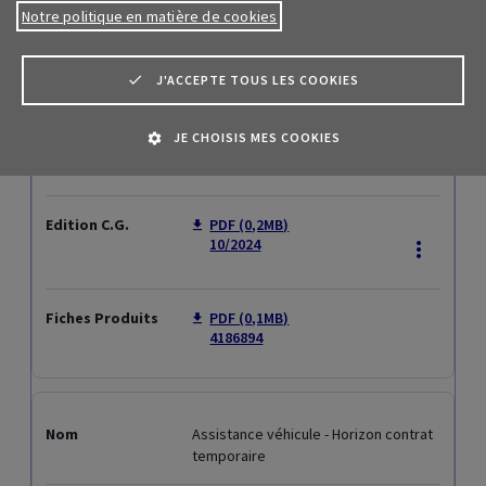
Notre politique en matière de cookies
particuliers
Critères de segmentation assurances
J'ACCEPTE TOUS LES COOKIES
Clauses de sanctions internationales en assistance Personnes
JE CHOISIS MES COOKIES
Epargne et placements
Pension
Assurances décès
Assurance maladie