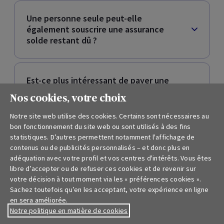
Une personne seule peut-elle
également souscrire une assurance
solde restant dû ?
Est-ce plus intéressant de payer une
prime unique ou une prime annuelle ?
Nos cookies, votre choix
Notre site web utilise des cookies. Certains sont nécessaires au
bon fonctionnement du site web ou sont utilisés à des fins
L’assurance solde restant dû est-elle
statistiques. D’autres permettent notamment l'affichage de
obligatoire ?
contenus ou de publicités personnalisés – et donc plus en
adéquation avec votre profil et vos centres d'intérêts. Vous êtes
libre d’accepter ou de refuser ces cookies et de revenir sur
votre décision à tout moment via les « préférences cookies ».
La durée de mon assurance solde
Sachez toutefois qu’en les acceptant, votre expérience en ligne
restant dû doit-elle correspondre à la
en sera améliorée.
durée de mon emprunt hypothécaire ?
Notre politique en matière de cookies