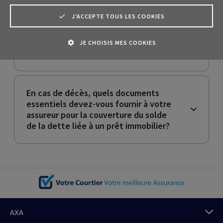
J'ACCEPTE TOUS LES COOKIES
Dois-je souscrire l'assurance solde
restant dû auprès de la banque chez
qui j'ai contracté mon crédit
JE CHOISIS MES COOKIES
hypothécaire ?
En cas de décès, quels documents
essentiels devez-vous fournir à votre
assureur pour la couverture du solde
de la dette liée à un prêt immobilier?
AXA