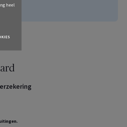
ing heel
OKIES
aard
verzekering
uitingen.