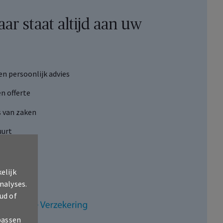
r staat altijd aan uw
 en persoonlijk advies
n offerte
 van zaken
uurt
elijk
nalyses.
ud of
passen