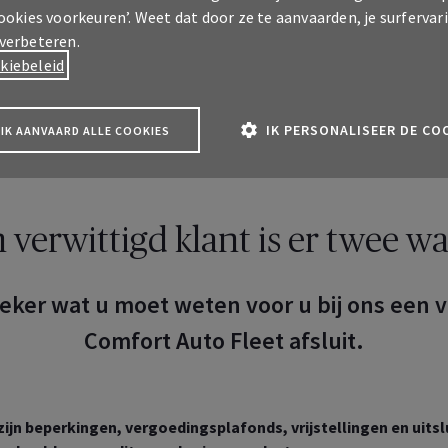
cookies voorkeuren’. Weet dat door ze te aanvaarden, je surfervar
 verbeteren.
kiebeleid
IK PERSONALISEER DE CO
IK AANVAARD ALLE COOKIES
 verwittigd klant is er twee w
eker wat u moet weten voor u bij ons een 
Comfort Auto Fleet
afsluit.
A Pro klantenzone
 over uw professionele
ekeringen
zijn beperkingen, vergoedingsplafonds, vrijstellingen en uitsl