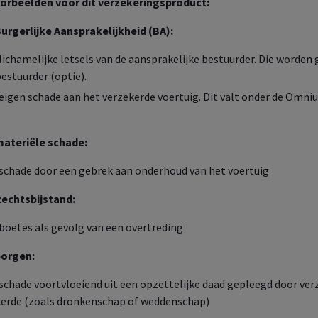
oorbeelden voor dit verzekeringsproduct:
 Employee
Benefits
er de groepsverzekeringen
rgerlijke Aansprakelijkheid (BA):
u voor uw medewerkers
oot
 lichamelijke letsels van de aansprakelijke bestuurder. Die worden
bestuurder (optie).
e eigen schade aan het verzekerde voertuig. Dit valt onder de Omn
Ontdek de online services voor
 Healthcare
uzelf en uw medewerkers
er uw collectieve
ndheidsverzekeringen
ateriële schade:
Ontdek het nu
e schade door een gebrek aan onderhoud van het voertuig
echtsbijstand:
 boetes als gevolg van een overtreding
borgen:
e schade voortvloeiend uit een opzettelijke daad gepleegd door ve
kerde (zoals dronkenschap of weddenschap)