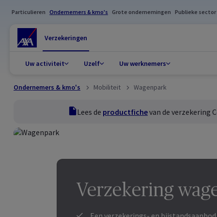
Particulieren
Ondernemers & kmo's
Grote ondernemingen
Publieke sector
Verzekeringen
Uw activiteit
Uzelf
Uw werknemers
Ondernemers & kmo's
Mobiliteit
Wagenpark
productfiche
Lees de
productfiche
van de verzekering
Verzekering wage
Een verzekerings- en bijstandsaanbod