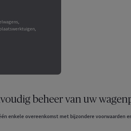
telwagens,
laatswerktuigen,
voudig beheer van uw wagen
 één enkele overeenkomst met bijzondere voorwaarden en