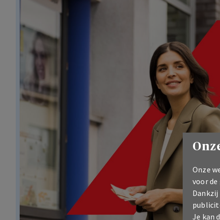
Onze
Onze we
voor de
Dankzij
publicit
Je kan 