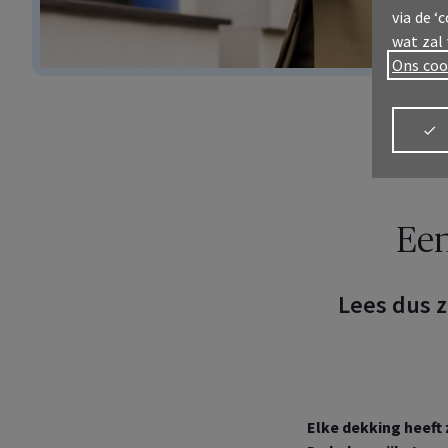
via de ‘
wat zal
Ons coo
Een
Meld u aan
Lees dus z
My
AX
Alles
verz
Elke dekking heeft 