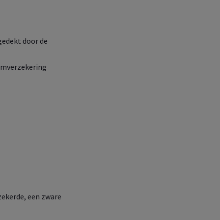
 gedekt door de
iumverzekering
 uw onderneming,
rzekerde, een zware