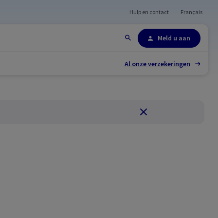
Hulp en contact
Français
Site-overzicht
Meld u aan
Al onze verzekeringen
Sluiten