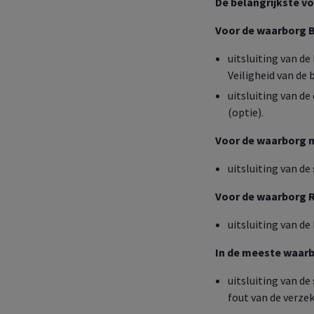
De belangrijkste v
Dail
Behe
Voor de waarborg Bu
die 
afsl
uitsluiting van de
Veiligheid van de 
uitsluiting van d
Dail
(optie).
Behe
gezo
Voor de waarborg m
uitsluiting van d
Voor de waarborg R
uitsluiting van de
In de meeste waar
uitsluiting van d
fout van de verze