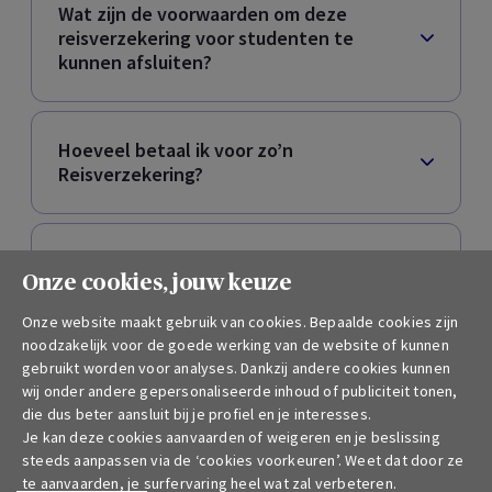
Wat zijn de voorwaarden om deze
reisverzekering voor studenten te
kunnen afsluiten?
Hoeveel betaal ik voor zo’n
Reisverzekering?
Mogen mijn ouders de verzekering
Onze cookies, jouw keuze
Students Travel
voor mij afsluiten?
Onze website maakt gebruik van cookies. Bepaalde cookies zijn
noodzakelijk voor de goede werking van de website of kunnen
gebruikt worden voor analyses. Dankzij andere cookies kunnen
Ik ben geen student meer. Kan ik dan
wij onder andere gepersonaliseerde inhoud of publiciteit tonen,
deze reisverzekering voor studenten
die dus beter aansluit bij je profiel en je interesses.
afsluiten?
Je kan deze cookies aanvaarden of weigeren en je beslissing
steeds aanpassen via de ‘cookies voorkeuren’. Weet dat door ze
te aanvaarden, je surfervaring heel wat zal verbeteren.