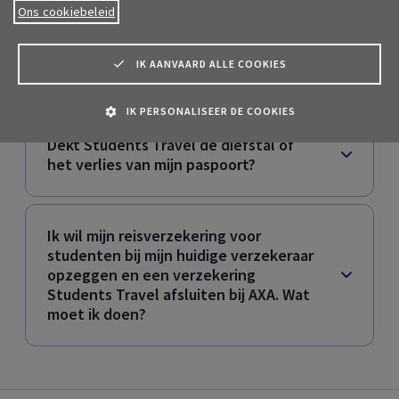
Ons cookiebeleid
Een van mijn grootouders is overleden
en ik wil absoluut terug naar België!
Dekt Students Travel mijn vervroegde
IK AANVAARD ALLE COOKIES
terugkeer?
IK PERSONALISEER DE COOKIES
Dekt Students Travel de diefstal of
het verlies van mijn paspoort?
Ik wil mijn reisverzekering voor
studenten bij mijn huidige verzekeraar
opzeggen en een verzekering
Students Travel
afsluiten bij AXA. Wat
moet ik doen?