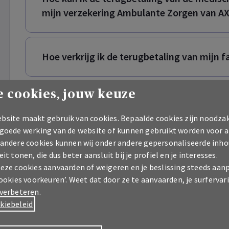
mijn verzekering Ambulante Zorgen van A
Hoe verkrijg ik de terugbetaling van mijn 
 cookies, jouw keuze
Ben ik verplicht om eerst via mijn ziekenfo
AXA de terugbetaling vraag van de medisch
bsite maakt gebruik van cookies. Bepaalde cookies zijn noodzak
mijn Hospitalisatieverzekering of mijn ve
 goede werking van de website of kunnen gebruikt worden voor a
van AXA?
 andere cookies kunnen wij onder andere gepersonaliseerde inho
eit tonen, die dus beter aansluit bij je profiel en je interesses.
deze cookies aanvaarden of weigeren en je beslissing steeds aan
cookies voorkeuren’. Weet dat door ze te aanvaarden, je surfervar
Hoe kan ik mijn documenten naar AXA stur
 verbeteren.
Healthcare te gaan?
kiebeleid