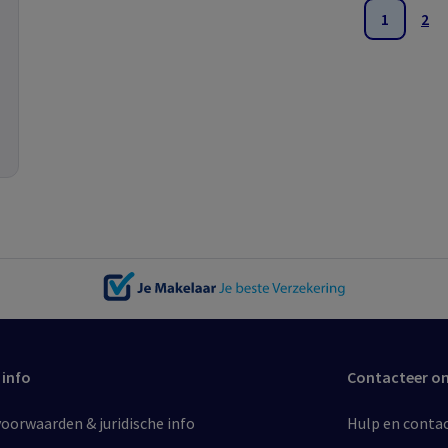
1
2
 info
Contacteer o
orwaarden & juridische info​
Hulp en conta