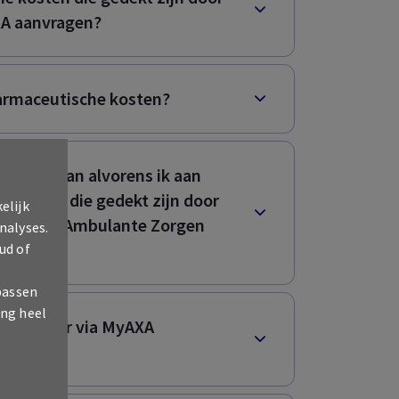
XA aanvragen?
farmaceutische kosten?
nds te gaan alvorens ik aan
e kosten die gedekt zijn door
elijk
rzekering Ambulante Zorgen
nalyses.
ud of
passen
ing heel
en zonder via MyAXA