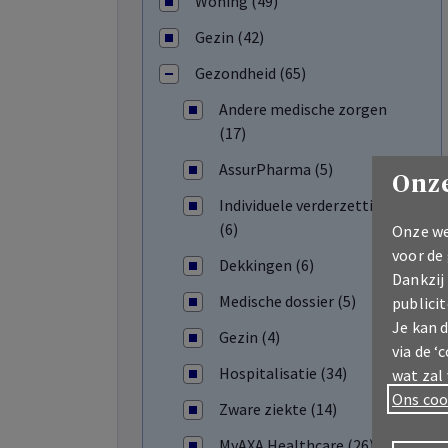
Woning (49)
Gezin (42)
Gezondheid (65)
Andere medische zorgen
(17)
AssurPharma (5)
Onze
Individuele verderzetting
(6)
Onze we
voor de
Dekkingen (6)
Dankzij
Medische dossier (5)
publicit
Je kan 
Gezin (4)
via de ‘
Hospitalisatie (34)
wat zal
Ons coo
Zware ziekte (14)
Meld u aan
MyAXA Healthcare (26)