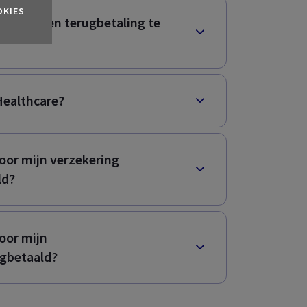
OKIES
ren om een terugbetaling te
ealthcare
?
MyAXA
oor mijn verzekering
ld?
 uw onderneming,
oor mijn
ugbetaald?