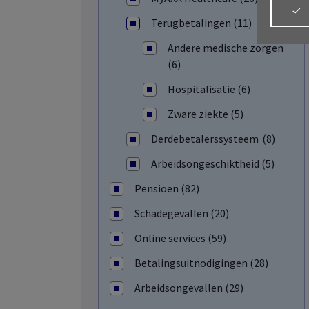
Terugbetalingen (11)
My
AX
Meld je aan
Alles
Andere medische zorgen
verz
(6)
MyAX
Alles
Hospitalisatie (6)
parti
Dail
Zware ziekte (5)
Behe
die 
Derdebetalerssysteem (8)
afsl
MyAX
Arbeidsongeschiktheid (5)
Behe
verz
Pensioen (82)
Dail
Behe
Schadegevallen (20)
gezo
Online services (59)
Betalingsuitnodigingen (28)
Arbeidsongevallen (29)