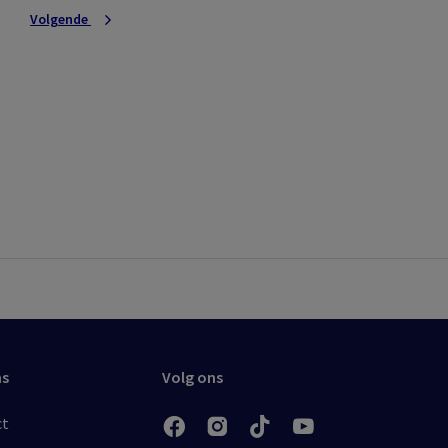
Volgende
ns
Volg ons
ct