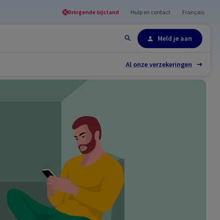
Dringende bijstand
Hulp en contact
Français
Site-overzicht
Meld je aan
Al onze verzekeringen