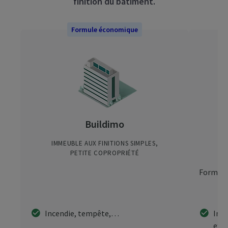
finition du bâtiment.​
Formule économique
G
Buildimo
IMMEUBLE AUX FINITIONS SIMPLES,
I
PETITE COPROPRIÉTÉ
Formul
Incendie, tempête,…
Infi
exté