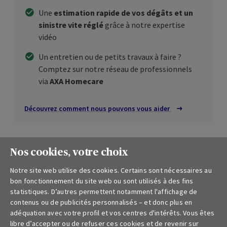
Une
estimation rapide de vos dégâts et un
sinistre vite réglé
grâce à notre expertise
vidéo
Un entretien ou de petits travaux à faire ?
Comptez sur notre réseau de professionnels
via
AXA Homecare
Découvrez comment nous pouvons vous aider
Nos cookies, votre choix
Notre site web utilise des cookies. Certains sont nécessaires au
Vous avez une question ?
bon fonctionnement du site web ou sont utilisés à des fins
statistiques. D’autres permettent notamment l'affichage de
Nous sommes à votre écoute ! N’hésitez pas à
contenus ou de publicités personnalisés – et donc plus en
utiliser les liens ci-dessous pour nous contacter.
adéquation avec votre profil et vos centres d'intérêts. Vous êtes
Nous nous engageons à vous répondre dans les
libre d’accepter ou de refuser ces cookies et de revenir sur