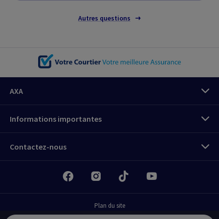
Autres questions
AXA
Informations importantes
Contactez-nous
Connectez-vous
Espace client MyAXA
Plan du site
Tout sur vos assurances en tant que