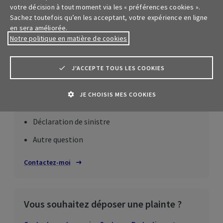
votre décision à tout moment via les « préférences cookies ».
meilleurs délais.
Sachez toutefois qu’en les acceptant, votre expérience en ligne
en sera améliorée.
Notre politique en matière de cookies
Posez votre question
J'ACCEPTE TOUS LES COOKIES
Nous sommes là pour vous aider, quel que soit
l’objet de votre question :
JE CHOISIS MES COOKIES
Simulation de prix et nouveau contrat
Déclaration de sinistre
Autre question
Contactez-moi
Vous souhaitez déposer une plainte ?