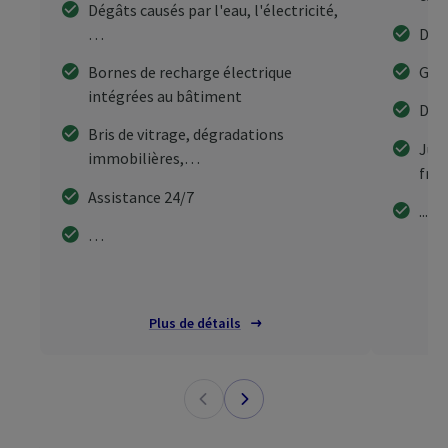
Dégâts causés par l'eau, l'électricité,
…
Dom
Bornes de recharge électrique
Graf
intégrées au bâtiment
Dég
Bris de vitrage, dégradations
Jusq
immobilières,…
frai
Assistance 24/7
...
…
Plus de détails