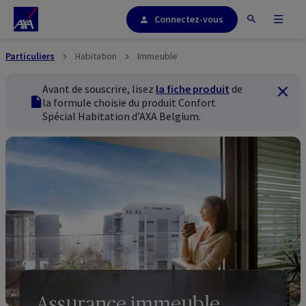
Connectez-vous
Particuliers
Habitation
Immeuble
Avant de souscrire, lisez
la fiche produit
de
Ferme
fiches produit
la formule choisie du produit Confort
Spécial Habitation d’AXA Belgium.
Assurance immeuble