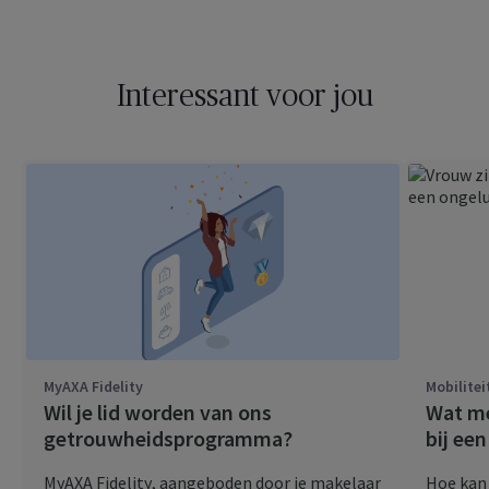
Interessant voor jou
MyAXA Fidelity
Mobilitei
Wil je lid worden van ons
Wat me
getrouwheidsprogramma?
bij ee
MyAXA Fidelity
, aangeboden door je makelaar
Hoe kan 