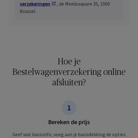
verzekeringen
Opent in een nieuw tab
, de Meeûssquare 35, 1000
Brussel.
Hoe je
Bestelwagenverzekering online
afsluiten?
Bereken de prijs​
Geef wat basisinfo, voeg aan je basisdekking de opties