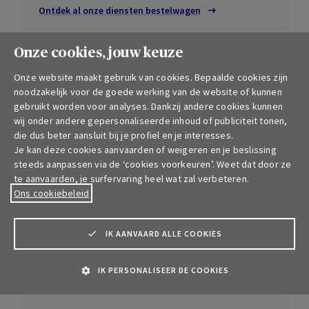
Ontdek al onze diensten bestelwagen
Onze cookies, jouw keuze
Onze website maakt gebruik van cookies. Bepaalde cookies zijn
noodzakelijk voor de goede werking van de website of kunnen
gebruikt worden voor analyses. Dankzij andere cookies kunnen
Heb je een vraag?
wij onder andere gepersonaliseerde inhoud of publiciteit tonen,
die dus beter aansluit bij je profiel en je interesses.
We staan voor je klaar! Gebruik de onderstaande
Je kan deze cookies aanvaarden of weigeren en je beslissing
links om contact met ons op te nemen.
steeds aanpassen via de ‘cookies voorkeuren’. Weet dat door ze
te aanvaarden, je surfervaring heel wat zal verbeteren.
We beantwoorden je vraag zo snel mogelijk.
Ons cookiebeleid
IK AANVAARD ALLE COOKIES
Stel hier je vraag
We helpen je graag, wat ook het onderwerp van je
IK PERSONALISEER DE COOKIES
vraag is: