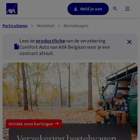
Meld je aan
Particulieren
Mobiliteit
Bestelwagen
Lees de
productfiche
van de verzekering
Sluiten
productfiche
Comfort Auto van AXA Belgium voor je een
contract afsluit.
Ontdek onze kortingen
Verzekering bestelwagen