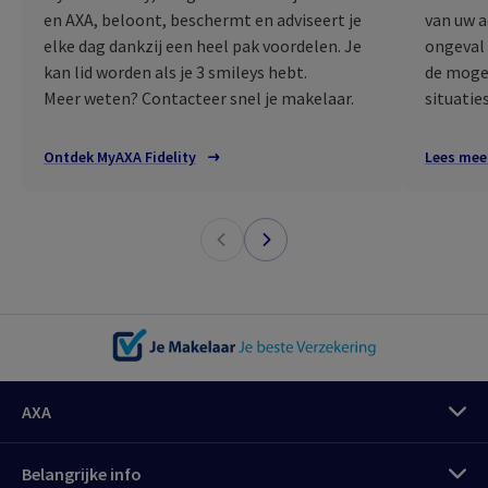
en AXA, beloont, beschermt en adviseert je
van uw a
elke dag dankzij een heel pak voordelen. Je
ongeval 
kan lid worden als je 3 smileys hebt.
de mogel
Meer weten? Contacteer snel je makelaar.
situaties
Ontdek MyAXA Fidelity
Lees mee
AXA
Belangrijke info