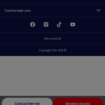
Contacteer ons
Site-overzicht
Copyright AXA 2026 ©
Meld je aan
MyAXA klantenzone
Alles over je verzekeringen als particulier
Contacteer me
Bereken je prijs