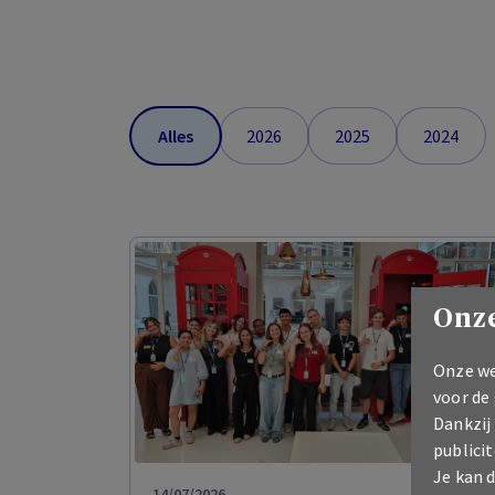
Alles
2026
2025
2024
Onze
Onze we
voor de
Dankzij
publicit
Je kan 
14/07/2026