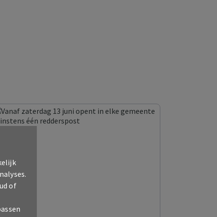
elijk
nalyses.
ud of
passen
12/06/2026