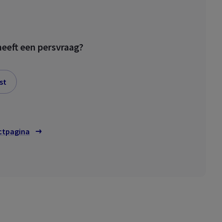
heeft een persvraag?
st
ctpagina