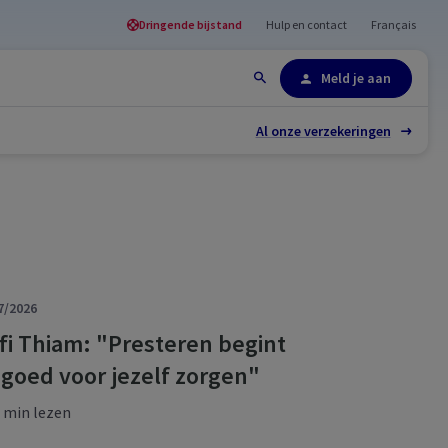
Dringende bijstand
Hulp en contact
Français
Site-overzicht
Meld je aan
Al onze verzekeringen
7/2026
fi Thiam: "Presteren begint
j goed voor jezelf zorgen"
 min lezen