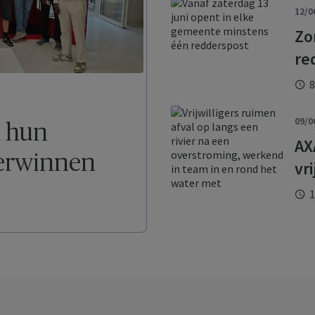
12/0
Zo
re
8
09/0
n hun
AX
verwinnen
vr
1