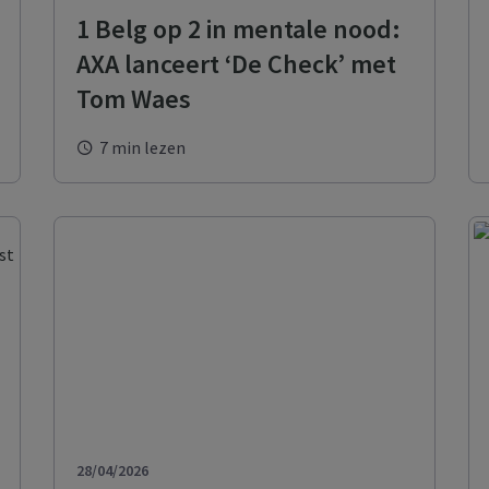
er je gezondheids­
1 Belg op 2 in mentale nood:
ekering eenvoudig en snel
Ontdek de online services voor
Ontdek het nu
AXA lanceert ‘De Check’ met
 Healthcare
uzelf en uw medewerkers
er uw collectieve
Tom Waes
ndheidsverzekeringen
Ontdek het nu
7 min lezen
28/04/2026