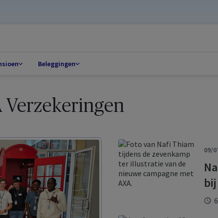
nsioen
Beleggingen
A Verzekeringen
09/0
Na
bi
6