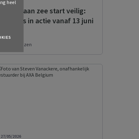
ing heel
Zomer aan zee start veilig:
redders in actie vanaf 13 juni
OKIES
8 min lezen
MyAXA
27/05/2026