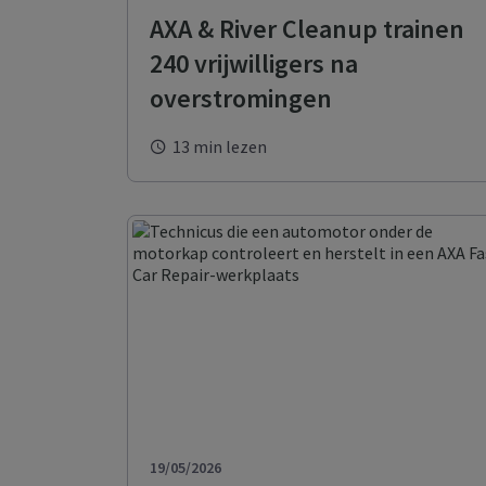
Behe
AXA & River Cleanup trainen
verz
240 vrijwilligers na
Dail
Behe
overstromingen
gezo
13 min lezen
19/05/2026