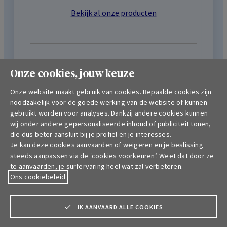
Bekijk al onze producten
Onze cookies, jouw keuze
Professionelen
Onze website maakt gebruik van cookies. Bepaalde cookies zijn
noodzakelijk voor de goede werking van de website of kunnen
Hospitalisatieverzekering
gebruikt worden voor analyses. Dankzij andere cookies kunnen
Autoverzekering
wij onder andere gepersonaliseerde inhoud of publiciteit tonen,
die dus beter aansluit bij je profiel en je interesses.
Talensia-packages
Je kan deze cookies aanvaarden of weigeren en je beslissing
steeds aanpassen via de ‘cookies voorkeuren’. Weet dat door ze
Verzekering Ambulante Zorgen
te aanvaarden, je surfervaring heel wat zal verbeteren.
Ons cookiebeleid
Arbeidsongevallenverzekering
Bekijk al onze producten
IK AANVAARD ALLE COOKIES