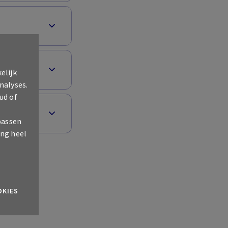
elijk
nalyses.
ud of
passen
ing heel
OKIES