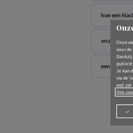
hoe een klac
Onze
onze persdi
Onze we
voor de
Dankzij
publicit
een poging t
Je kan 
via de ‘
wat zal
Ons coo