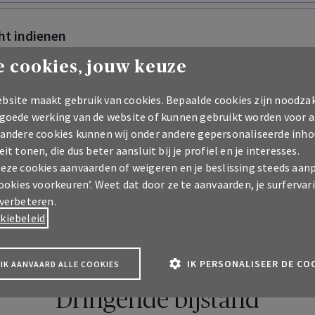
ht indienen
 cookies, jouw keuze
enst & verantwoord ondernemen
bsite maakt gebruik van cookies. Bepaalde cookies zijn noodzak
 goede werking van de website of kunnen gebruikt worden voor a
 andere cookies kunnen wij onder andere gepersonaliseerde inho
eit tonen, die dus beter aansluit bij je profiel en je interesses.
ot phishing
deze cookies aanvaarden of weigeren en je beslissing steeds aan
cookies voorkeuren’. Weet dat door ze te aanvaarden, je surfervar
 verbeteren.
kiebeleid
IK PERSONALISEER DE CO
IK AANVAARD ALLE COOKIES
Dringende bijstand