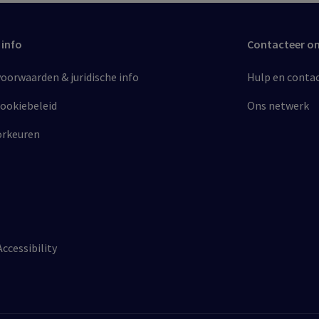
 info
Contacteer o
orwaarden & juridische info​
Hulp en conta
cookiebeleid​
Ons netwerk
orkeuren
Accessibility