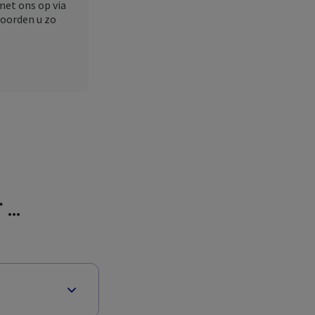
et ons op via
woorden u zo
...