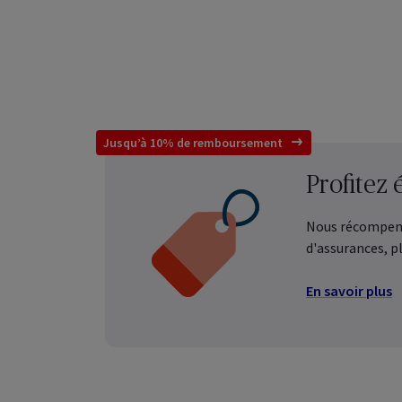
Dail
Gérez
sous
Dail
Jusqu’à 10% de remboursement
Gére
colle
Profitez 
Nous récompenso
d'assurances, p
En savoir plus