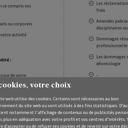
Les réclamations
n ce compris vos
frais
Amendes judiciai
els ou corporels
disciplinaires 
 votre activité
Dommages résult
professionnelle
Les dommages rés
lité :
déontologie
...
rcice de votre
cookies, votre choix
Plus d’info
plus d’in
onnées
te web utilise des cookies. Certains sont nécessaires au bon
nement du site web ou sont utilisés à des fins statistiques. D’au
ent notamment l'affichage de contenus ou de publicités perso
c plus en adéquation avec votre profil et vos centres d'intérêts.
re d’accepter ou de refuser ces cookies et de revenir sur votre déc