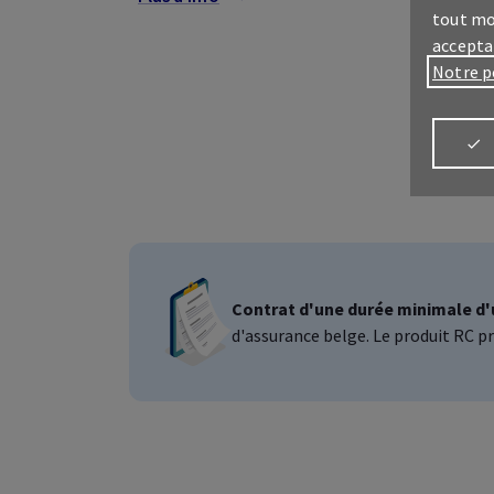
tout mo
accepta
Notre p
Contrat d'une durée minimale d'
Connectez-vo
d'assurance belge. Le produit RC pr
Espa
Tout 
prof