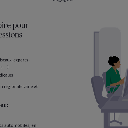
oire pour
essions
iscaux, experts-
res…)
dicales
on régionale varie et
ns :
rts automobiles, en