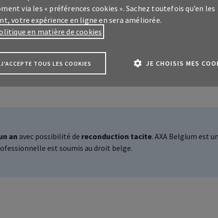
ment via les « préférences cookies ». Sachez toutefois qu’en les
nt, votre expérience en ligne en sera améliorée.
olitique en matière de cookies
Fiche produit et Conditions générales
JE CHOISIS MES COO
J'ACCEPTE TOUS LES COOKIES
un an
avec possibilité de
reconduction tacite
. AXA
Belgium
est u
us
ofessionnelle est soumis au droit belge.
ce client
My
AXA Pro
sur vos assurances
essionelles