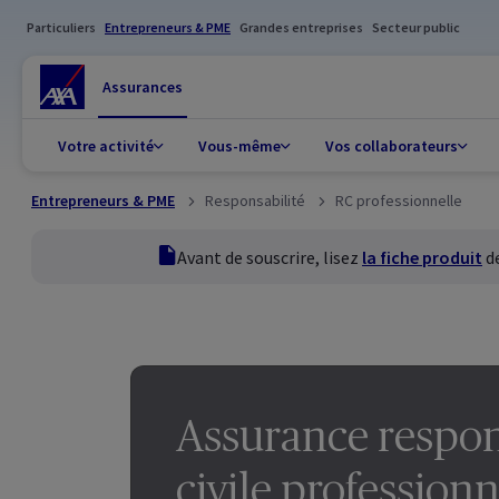
Particuliers
Entrepreneurs & PME
Grandes entreprises
Secteur public
Assurances
Votre activité
Vous-même
Vos collaborateurs
Entrepreneurs & PME
Responsabilité
RC professionnelle
fiche produit
Avant de souscrire, lisez
la fiche produit
de
Assurance respon
civile professionn