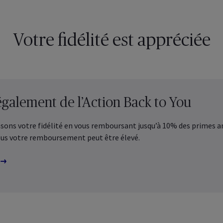
 Employee
Benefits
 les assurances collectives
crites pour vos employés
Votre fidélité est appréciée
Découvrez les services en ligne 
Healthcare
entreprise, vous-même et vos 
z vos assurances santé
ctives
Découvrez-le sans tarder
également de l’Action Back to You
ns votre fidélité en vous remboursant jusqu’à 10% des primes an
lus votre remboursement peut être élevé.