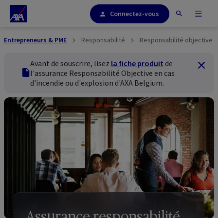
Connectez-vous
Entrepreneurs & PME
Responsabilité
Responsabilité objective
Avant de souscrire, lisez
la fiche produit
de
Ferme
fiche produit
l'assurance Responsabilité Objective en cas
d'incendie ou d'explosion d'AXA
Belgium
.
Assurance responsabilité