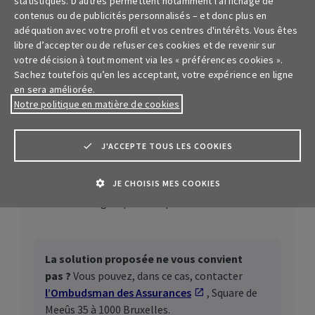
statistiques. D’autres permettent notamment l'affichage de
contenus ou de publicités personnalisés – et donc plus en
Autre question
adéquation avec votre profil et vos centres d'intérêts. Vous êtes
libre d’accepter ou de refuser ces cookies et de revenir sur
Contactez-moi
votre décision à tout moment via les « préférences cookies ».
Sachez toutefois qu’en les acceptant, votre expérience en ligne
en sera améliorée.
Notre politique en matière de cookies
Vous souhaitez déposer une plainte ?
Contactez notre service
Customer
Protection
J'ACCEPTE TOUS LES COOKIES
Vous recevrez un accusé de réception avec le
JE CHOISIS MES COOKIES
numéro de référence de votre demande et le nom
de notre collègue qui s’occupera de votre dossier.
La solution proposée ne vous convient
pas ?
Vous pouvez, dans ce cas, contacter
l’Ombudsman des Assurances
S'ouvre dans un nouv
, Square de
Meeûs 35 à 1000 Bruxelles.