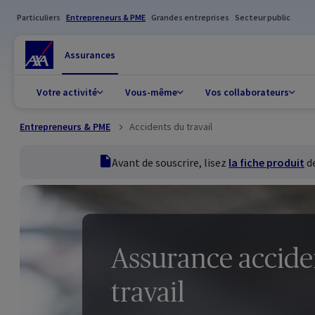
Particuliers
Entrepreneurs & PME
Grandes entreprises
Secteur public
Assurances
Votre activité
Vous-même
Vos collaborateurs
Entrepreneurs & PME
Accidents du travail
fiche produit
Avant de souscrire, lisez
la fiche produit
de
Assurance accide
travail