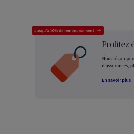
Dail
Gérez
sous
Jusqu’à 10% de remboursement
Profitez 
Dail
Gére
colle
Nous récompenso
d'assurances, p
En savoir plus