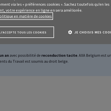
ment via les « préférences cookies ». Sachez toutefois qu’en les
nt, votre expérience en ligne en sera améliorée.
Fiche produit & Conditions générales
olitique en matière de cookies
JE CHOISIS MES COO
J'ACCEPTE TOUS LES COOKIES
un an
avec possibilité de
reconduction tacite
. AXA
Belgium
est u
ents du Travail est soumis au droit belge.
us
ce client
My
AXA Pro
sur vos assurances
essionelles