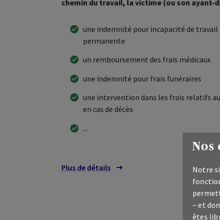
chemin du travail, la victime (ou son ayant-dro
une indemnité pour incapacité de travai
permanente
un remboursement des frais médicaux
une indemnité pour frais funéraires
une intervention dans les frais relatifs a
en cas de décès
...
Nos 
Plus de détails
sur les couvertures
Notre si
fonction
permett
– et don
êtes lib