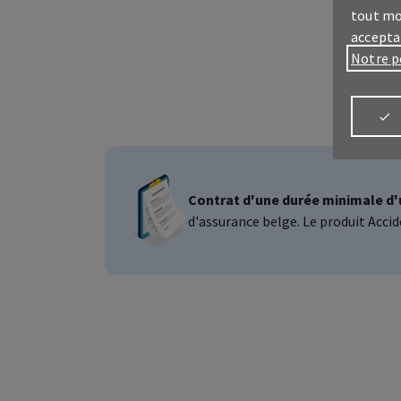
tout mo
accepta
Notre p
Contrat d'une durée minimale d'
d'assurance belge. Le produit Accid
Connectez-vo
Espa
Tout 
prof