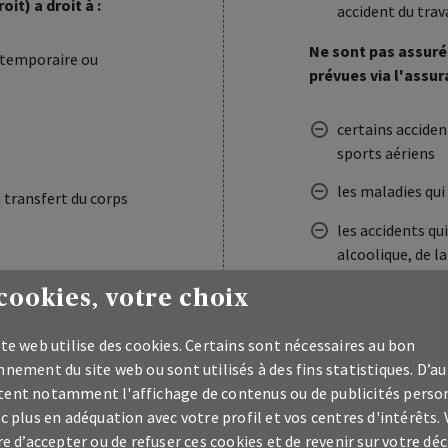
it) a droit à :
accident du trava
Ne sont pas assur
l temporaire ou
prévues via l'assu
certains accident
sports aériens
les maladies qui
u transfert du corps
les accidents qu
alcoolique, de 
le caractère int
cookies, votre choix
...
te web utilise des cookies. Certains sont nécessaires au bon
nement du site web ou sont utilisés à des fins statistiques. D’au
Plus de détails
sur l
ent notamment l'affichage de contenus ou de publicités perso
c plus en adéquation avec votre profil et vos centres d'intérêts.
re d’accepter ou de refuser ces cookies et de revenir sur votre déc