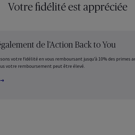
Votre fidélité est appréciée
 Employee
Benefits
 les assurances collectives
crites pour vos employés
Découvrez les services en ligne 
également de l’Action Back to You
Healthcare
entreprise, vous-même et vos 
z vos assurances santé
ctives
ns votre fidélité en vous remboursant jusqu’à 10% des primes an
Découvrez-le sans tarder
lus votre remboursement peut être élevé.