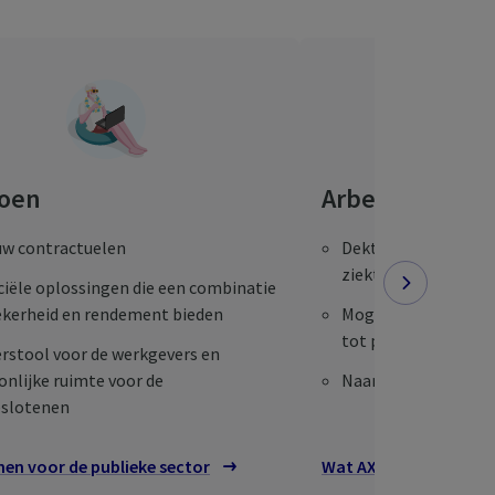
ioen
Arbeidsongesc
uw contractuelen
Dekt ongevallen in h
ziekte
ciële oplossingen die een combinatie
ekerheid en rendement bieden
Mogelijkheid om de 
tot psychologische 
rstool voor de werkgevers en
onlijke ruimte voor de
Naargelang uw budg
slotenen
en voor de publieke sector
Wat AXA u voorstelt