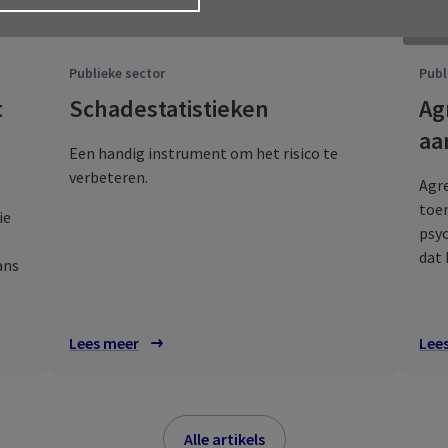
Publieke sector
Publ
t
Schadestatistieken
Ag
aan
Een handig instrument om het risico te
verbeteren.
Agre
toen
ie
psyc
dat 
ans
Lees meer
Lee
Alle artikels