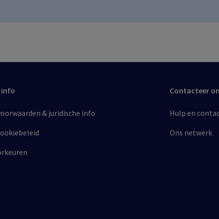
 info
Contacteer o
orwaarden & juridische info​
Hulp en conta
cookiebeleid​
Ons netwerk
orkeuren