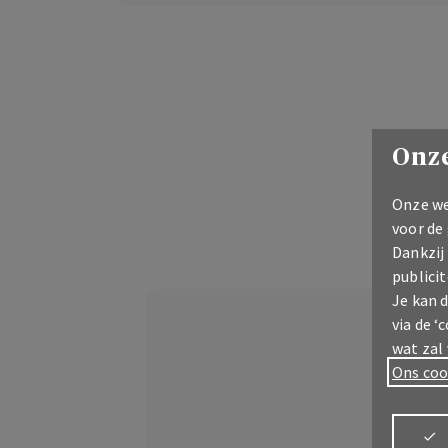
Onze
Onze we
voor de
Dankzij
publicit
Je kan 
via de ‘
wat zal
Ons coo