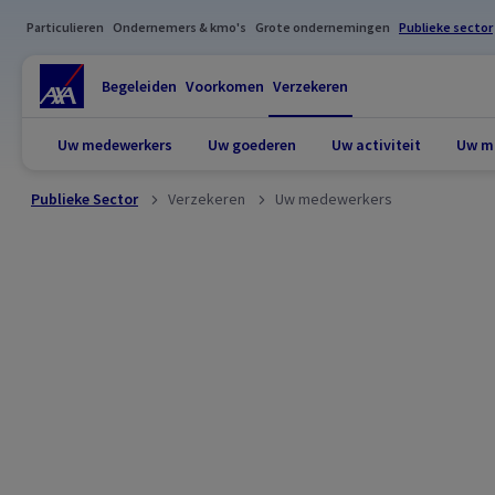
Particulieren
Ondernemers & kmo's
Grote ondernemingen
Publieke sector
Begeleiden
Voorkomen
Verzekeren
Uw medewerkers
Uw goederen
Uw activiteit
Uw mo
Publieke Sector
Verzekeren
Uw medewerkers