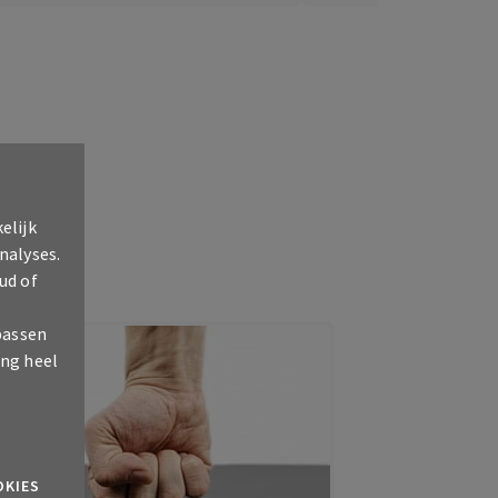
elijk
nalyses.
ud of
passen
ing heel
OKIES