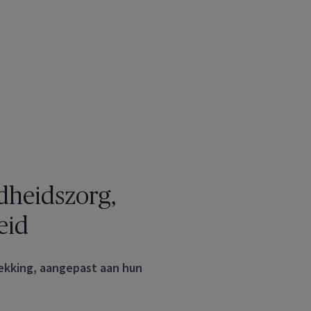
dheidszorg,
eid
dekking, aangepast aan hun