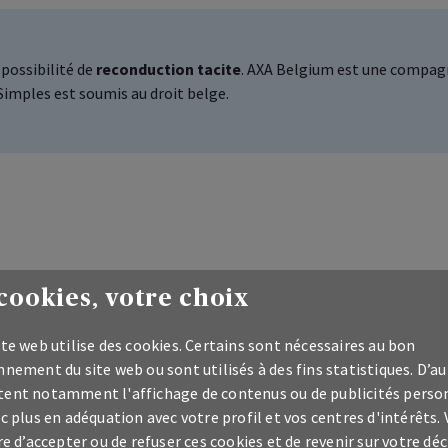
possibilité de
reconduction tacite
. AXA
Belgium
est une compagn
Simples est soumis au droit belge.
cookies, votre choix
Complétez avec ces assurance
te web utilise des cookies. Certains sont nécessaires au bon
nement du site web ou sont utilisés à des fins statistiques. D’au
ent notamment l'affichage de contenus ou de publicités perso
c plus en adéquation avec votre profil et vos centres d'intérêts.
re d’accepter ou de refuser ces cookies et de revenir sur votre déc