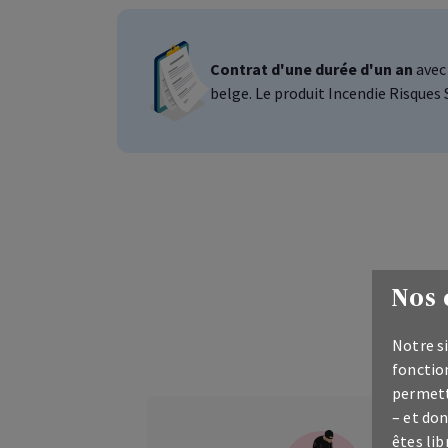
Contrat d'une durée d'un an
avec 
belge. Le produit Incendie Risques 
Nos 
Notre si
fonction
permett
– et don
êtes lib