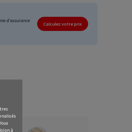
ie d'assurance
Calculez votre prix
s
tres
nnalisés
 Vous
ision à