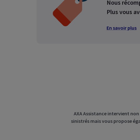
Nous récomp
Dail
Plus vous av
Gérez
sous
En savoir plus
Dail
Gére
colle
AXA Assistance intervient non
sinistrés mais vous propose éga