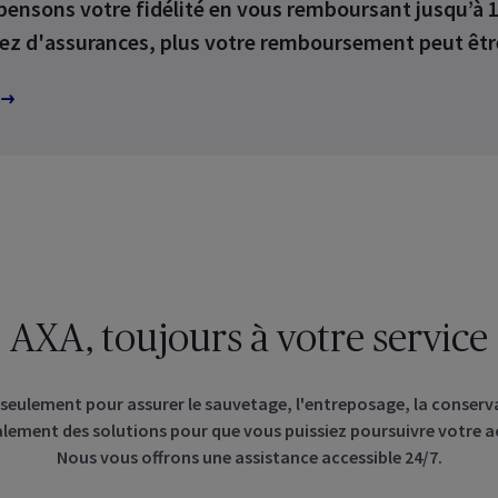
ensons votre fidélité en vous remboursant jusqu’à 1
 Employee
Benefits
ez d'assurances, plus votre remboursement peut êtr
 les assurances collectives
crites pour vos employés
Découvrez les services en ligne 
Healthcare
entreprise, vous-même et vos 
z vos assurances santé
ctives
Découvrez-le sans tarder
AXA, toujours à votre service
 seulement pour assurer le sauvetage, l'entreposage, la conserva
lement des solutions pour que vous puissiez poursuivre votre a
Nous vous offrons une assistance accessible
24/7
.