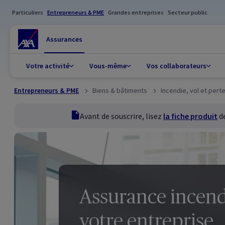
Particuliers
Entrepreneurs & PME
Grandes entreprises
Secteur public
Assurances
Votre activité
Vous-même
Vos collaborateurs
Entrepreneurs & PME
Biens & bâtiments
Incendie, vol et perte
fiche produit
Avant de souscrire, lisez
la fiche produit
de
Assurance incend
votre entreprise