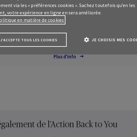
ment via les « préférences cookies ». Sachez toutefois qu’en les
nt, votre expérience en ligne en sera améliorée.
olitique en matière de cookies
Pertes d’exploitation
JE CHOISIS MES COO
J'ACCEPTE TOUS LES COOKIES
Plus d'info
us
ce client
My
AXA Pro
sur vos assurances
essionelles
également de l’Action Back to You