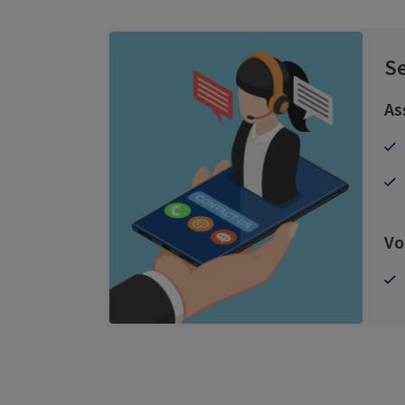
Se
As
Vo