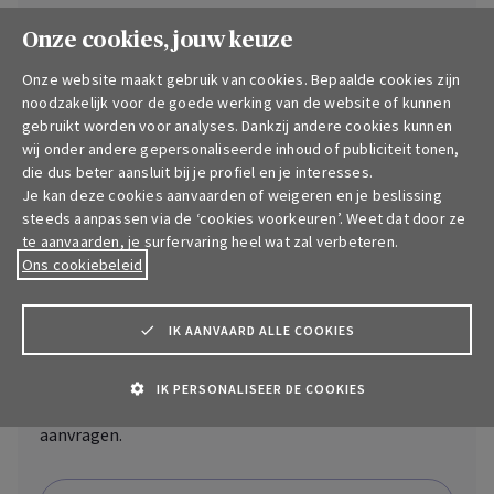
Onze cookies, jouw keuze
Onze website maakt gebruik van cookies. Bepaalde cookies zijn
noodzakelijk voor de goede werking van de website of kunnen
gebruikt worden voor analyses. Dankzij andere cookies kunnen
wij onder andere gepersonaliseerde inhoud of publiciteit tonen,
AssurMed
die dus beter aansluit bij je profiel en je interesses.
Je kan deze cookies aanvaarden of weigeren en je beslissing
Snellere terugbetaling van je
steeds aanpassen via de ‘cookies voorkeuren’. Weet dat door ze
te aanvaarden, je surfervaring heel wat zal verbeteren.
huisartsbezoeken
Ons cookiebeleid
Dankzij
AssurMed
kunnen behandelende artsen,
tandartsen en kinesitherapeuten je zorgattesten
IK AANVAARD ALLE COOKIES
digitaal en beveiligd beschikbaar maken. Zodra je
aangemeld bent bij het portaal, selecteer je de
IK PERSONALISEER DE COOKIES
attesten waarvoor je een terugbetaling bij AXA wil
aanvragen.