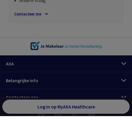
Andere vraag
Contacteer me
AXA
Meld je aan
Belangrijke info
MyAXA klantenzone
Contacteer ons
Alles over je verzekeringen als particulier
Log in op
MyAXA Healthcare
MyAXA Healthcare
Beheer je gezondheids­verzekering