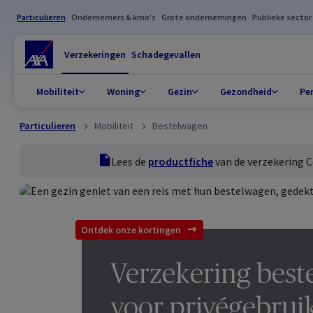
Particulieren
Ondernemers & kmo's
Grote ondernemingen
Publieke sector
Verzekeringen
Schadegevallen
Mobiliteit
Woning
Gezin
Gezondheid
Pe
Particulieren
Mobiliteit
Bestelwagen
productfiche
Lees de
productfiche
van de verzekering C
Ontdek onze kortingen
Verzekering bes
voor privégebrui