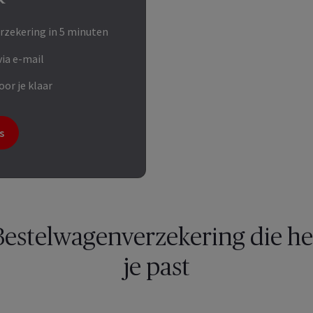
erzekering in 5 minuten
via e-mail
or je klaar
s
Bestelwagenverzekering die het
je past