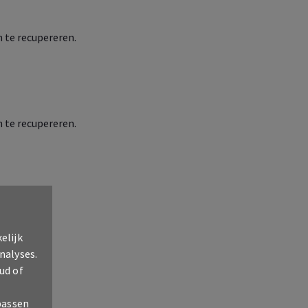
 te recupereren.
 te recupereren.
elijk
nalyses.
ud of
passen