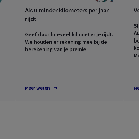
culier
Als u minder kilometers per jaar
V
rijdt
Wat kan je allemaal doen in je 
Sl
A Healthcare
klantenzone?
Au
er je gezondheids­
Geef door hoeveel kilometer je rijdt.
ekering eenvoudig en snel
be
We houden er rekening mee bij de
Ontdek het nu
ko
berekening van je premie.
Mo
Meer weten
Me