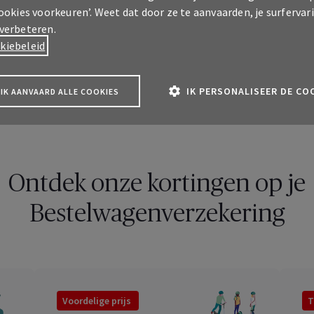
cookies voorkeuren’. Weet dat door ze te aanvaarden, je surfervar
 verbeteren.
kiebeleid
eid tot
stilzwijgende verlenging
. AXA
Belgium
is een Belgische
duct Comfort Auto is onderworpen aan het Belgisch recht.
IK PERSONALISEER DE CO
IK AANVAARD ALLE COOKIES
Ontdek onze kortingen op je
Bestelwagenverzekering​
A klantenzone
Voordelige prijs
T
 over je verzekeringen als