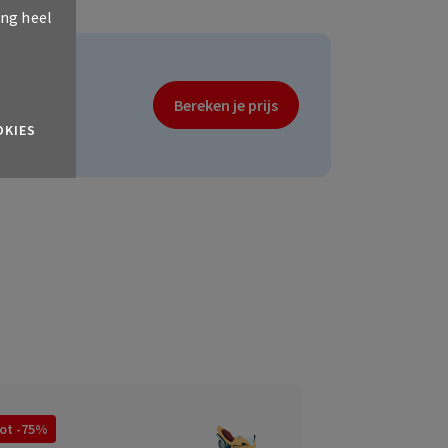
ing heel
Bereken je prijs
OKIES
ot -75%