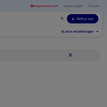
Dringende bijstand
Hulp en contact
Français
Site-overzicht
Meld je aan
Al onze verzekeringen
Sluiten