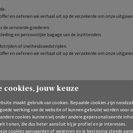
de.
offer en oefenen we verhaal uit op de verzekerde om onze uitgaven
r de vervoerde goederen.
kleding en persoonlijke bagage van de inzittenden.
trijden of snelheidswedstrijden.
offer en oefenen we verhaal uit op de verzekerde om onze uitgaven
 cookies, jouw keuze
bsite maakt gebruik van cookies. Bepaalde cookies zijn noodzak
 goede werking van de website of kunnen gebruikt worden voor a
Productfiche & Algemene Voorwaarden
 andere cookies kunnen wij onder andere gepersonaliseerde inho
eit tonen, die dus beter aansluit bij je profiel en je interesses.
deze cookies aanvaarden of weigeren en je beslissing steeds aan