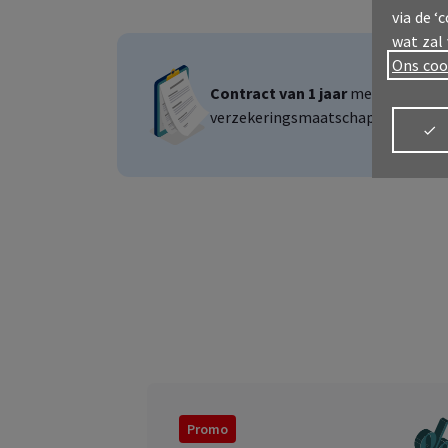
via de ‘
wat zal
Ons coo
Contract van 1 jaar
met mogelijkh
verzekeringsmaatschappij. Het pro
Meld je aan
MyAX
Promo
Alles