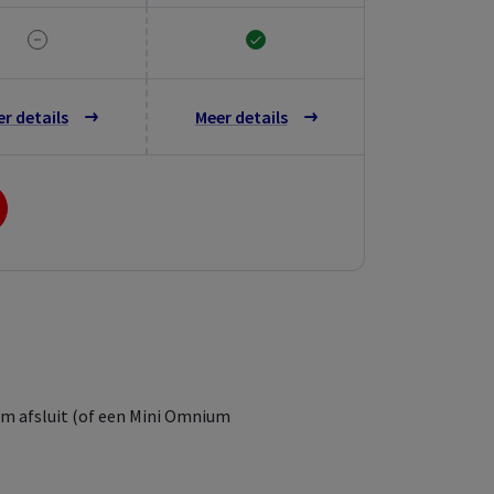
r details
Meer details
um afsluit (of een Mini Omnium