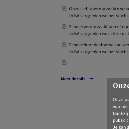
Opzettelijk veroorzaakte scha
In BA vergoeden we het slacht
Schade veroorzaakt aan of doo
In BA vergoeden we echter de 
Schade door deelname aan weds
In BA vergoeden we het slacht
...
Meer details
over de uitsluitingen
Onze
Onze we
voor de
Dankzij
publicit
Je kan 