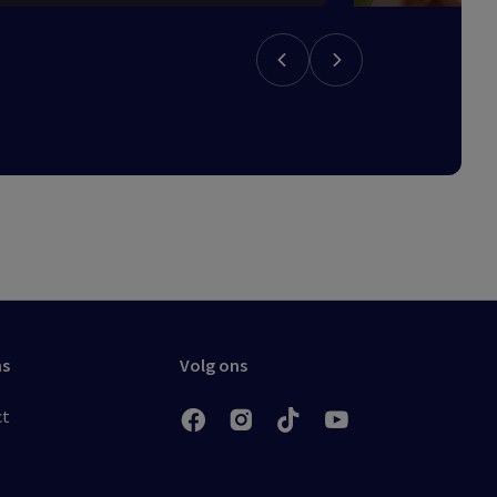
ns
Volg ons
ct