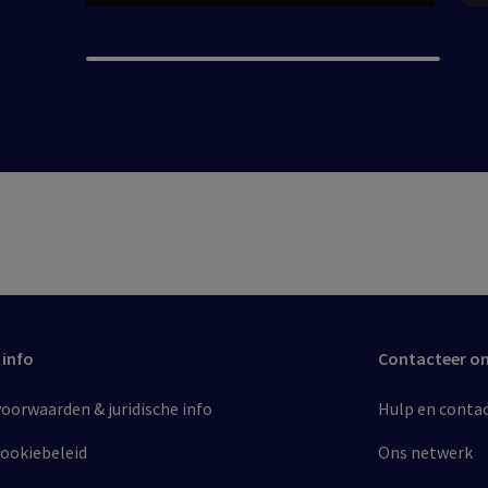
 info
Contacteer o
orwaarden & juridische info​
Hulp en conta
cookiebeleid​
Ons netwerk