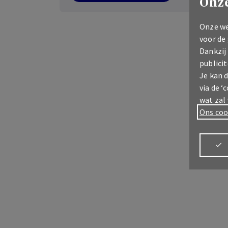
Onze
Onze we
voor de
Dankzij
publicit
Je kan 
via de ‘
wat zal
Ons coo
Meld u aan
My
AX