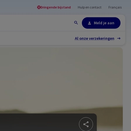
Dringende bijstand
Hulp en contact
Français
Site-overzicht
Meld je aan
Al onze verzekeringen