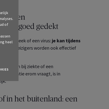
elijk
 met een
nalyses.
ud of
ben je goed gedekt
passen
n zonnesteek of een virus:
je kan tijdens
ing heel
heel wat reizigers worden ook effectief
ing
helpen bij ziekte of een
OKIES
 je situatie erom vraagt, is in
jk.
of in het buitenland: een