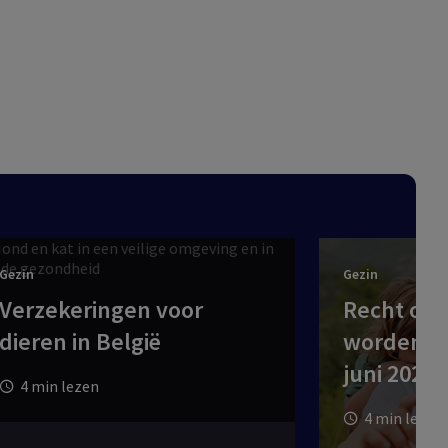
Gezin
Gezin
Verzekeringen voor
Recht om 
dieren in België
worden ev
juni 2026
4 min lezen
4 min lezen