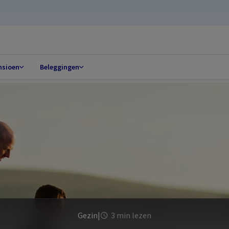
nsioen
Beleggingen
Gezin
|
3 min lezen