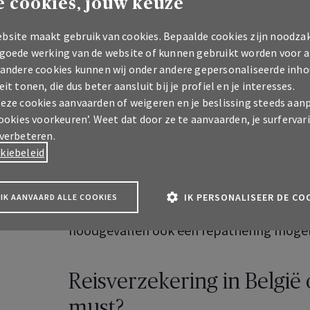
 cookies, jouw keuze
bsite maakt gebruik van cookies. Bepaalde cookies zijn noodzak
Ziek worden op vakantie:
 goede werking van de website of kunnen gebruikt worden voor a
 andere cookies kunnen wij onder andere gepersonaliseerde inho
reisbijstandsverzekering 
eit tonen, die dus beter aansluit bij je profiel en je interesses.
deze cookies aanvaarden of weigeren en je beslissing steeds aan
Een lokaal gerecht dat niet goed valt, ee
cookies voorkeuren’. Weet dat door ze te aanvaarden, je surfervar
je vakantie makkelijk ziek worden
. En 
 verbeteren.
kiebeleid
ziek tijdens hun vakantie.
Gelukkig kan een
reisbijstandsverzeker
IK PERSONALISEER DE CO
IK AANVAARD ALLE COOKIES
ziekenhuisopname in het buitenland. En als
noodgevallen ook een repatriëring mogeli
Reisverzekering in België 
must?
A Pro klantenzone