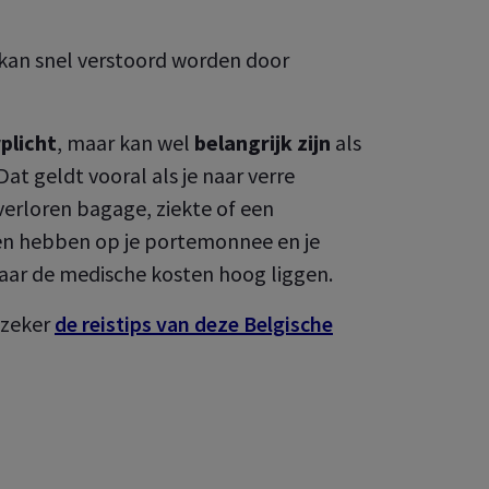
d kan snel verstoord worden door
rplicht
, maar kan wel
belangrijk zijn
als
Dat geldt vooral als je naar verre
MyAXA
verloren bagage, ziekte of een
en hebben op je portemonnee en je
 uw onderneming,
aar de medische kosten hoog liggen.
 zeker
de reistips van deze Belgische