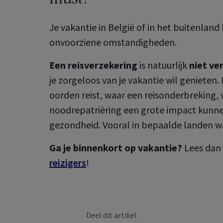
 over uw professionele
ekeringen
Je vakantie in België of in het buitenlan
A klantenzone
onvoorziene omstandigheden.
 over je verzekeringen als
culier
 Employee
Benefits
Een reisverzekering
is natuurlijk
niet ve
er de groepsverzekeringen
u voor uw medewerkers
je zorgeloos van je vakantie wil genieten. 
Wat kan je allemaal doen in je 
oot
A Healthcare
oorden reist, waar een reisonderbreking, 
klantenzone?
er je gezondheids­
noodrepatriëring een grote impact kunn
ekering eenvoudig en snel
Ontdek de online services voor
Ontdek het nu
gezondheid. Vooral in bepaalde landen w
 Healthcare
uzelf en uw medewerkers
er uw collectieve
ndheidsverzekeringen
Ga je binnenkort op vakantie?
Lees dan
Ontdek het nu
reizigers
!
Deel dit artikel