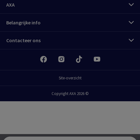
AXA
Belangrijke info
Contacteer ons
Site-overzicht
Copyright AXA 2026 ©
Meld je aan
MyAXA klantenzone
Alles over je verzekeringen als particulier