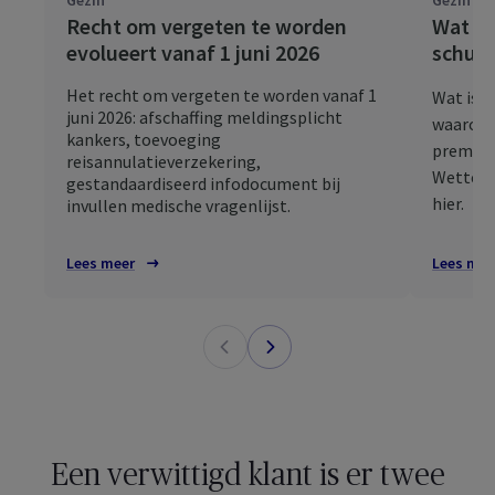
Gezin
Gezin
Recht om vergeten te worden
Wat is
evolueert vanaf 1 juni 2026
schuld
Het recht om vergeten te worden vanaf 1
Wat is e
juni 2026: afschaffing meldingsplicht
waarom s
kankers, toevoeging
premies 
reisannulatieverzekering,
Wettelij
gestandaardiseerd infodocument bij
hier.
invullen medische vragenlijst.
Lees meer
Lees mee
Een verwittigd klant is er twee