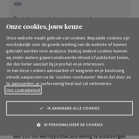
zijn.
Raadpleeg je makelaar voor meer info over een
mogelijks belastingvoordeel op de premies, de
Onze cookies, jouw keuze
regels voor het belasten van het gestorte kapitaal
Onze website maakt gebruik van cookies. Bepaalde cookies zijn
(in geval van overlijden).
noodzakelijk voor de goede werking van de website of kunnen
gebruikt worden voor analyses. Dankzij andere cookies kunnen
wij onder andere gepersonaliseerde inhoud of publiciteit tonen,
die dus beter aansluit bij je profiel en je interesses.
Contacteer me
Je kan deze cookies aanvaarden of weigeren en je beslissing
steeds aanpassen via de ‘cookies voorkeuren’. Weet dat door ze
te aanvaarden, je surfervaring heel wat zal verbeteren.
Ons cookiebeleid
Vlotter toegankelijk na zwaar
IK AANVAARD ALLE COOKIES
gezondheidsverleden of -risico
IK PERSONALISEER DE COOKIES
Let op! Beide maatregelen gelden enkel als het gaat om
een SSV om een hypothecaire lening te waarborgen