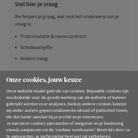
Stel hier je vraag
We helpen je graag, wat ook het onderwerp van je
vraag is:
Prijssimulatie & nieuw contract
Schadeaangifte
Andere vraag
Contacteer me
Onze cookies, jouw keuze
Onze website maakt gebruik van cookies. Bepaalde cookies zijn
Wil je een klacht indienen?
noodzakelijk voor de goede werking van de website of kunnen
gebruikt worden voor analyses. Dankzij andere cookies kunnen
wij onder andere gepersonaliseerde inhoud of publiciteit tonen,
Contacteer onze afdeling
Customer
Protection
die dus beter aansluit bij je profiel en je interesses.
Je krijgt dan een ontvangstbevestiging met het
Je kan deze cookies aanvaarden of weigeren en je beslissing
referentienummer van je klacht en de naam van
steeds aanpassen via de ‘cookies voorkeuren’. Weet dat door ze
te aanvaarden, je surfervaring heel wat zal verbeteren.
onze collega die voor jouw dossier zorgt.