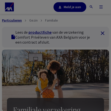
Meld je aan
Particulieren
Gezin
Familiale
Lees de
productfiche
van de verzekering
Sluiten
productfiche
Comfort Privéleven van AXA Belgium voor je
een contract afsluit.
Familiale verzekering