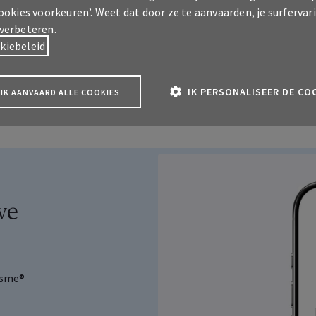
cookies voorkeuren’. Weet dat door ze te aanvaarden, je surfervar
 verbeteren.
kiebeleid
IK PERSONALISEER DE CO
IK AANVAARD ALLE COOKIES
we
itsme®
A klantenzone
 over je verzekeringen als