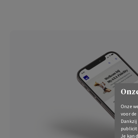
Onze
Onze we
voor de
Dankzij
publicit
Je kan 