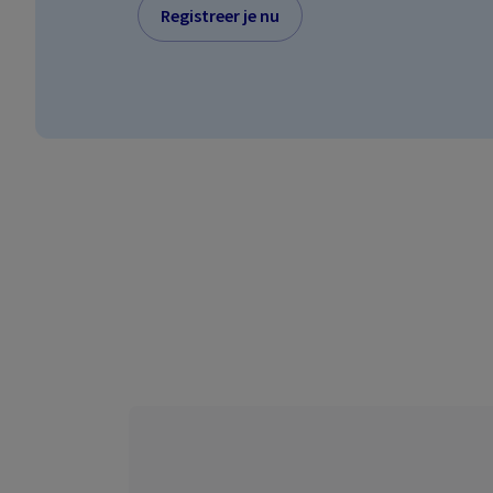
parti
Registreer je nu
MyAX
Behe
verz