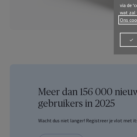
via de ‘
wat zal
Ons coo
Meer dan 156 000 nieu
gebruikers in 2025
Meld je aan
Wacht dus niet langer! Registreer je vlot met 
MyAX
Alles