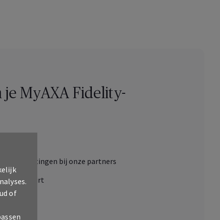
 je
My
AXA
Fidelity
-
len
 2 000 kortingen bij onze partners
elijk
ls in je buurt
nalyses.
ud of
passen