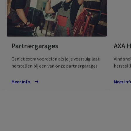
Partnergarages
AXA
H
Geniet extra voordelen als je je voertuig laat
Vind sne
herstellen bij een van onze partnergarages
herstell
Meer info
over onze partnergarages
Meer in