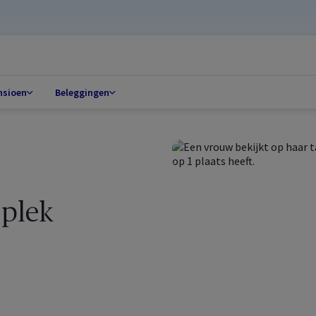
nsioen
Beleggingen
 plek