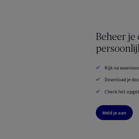
Beheer je
persoonli
Kijk na waarvoor
Download je do
Check het opgeb
Meld je aan