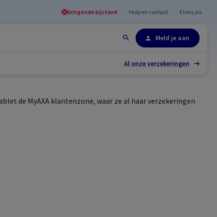
Dringende bijstand
Hulp en contact
Français
Site-overzicht
Meld je aan
Al onze verzekeringen