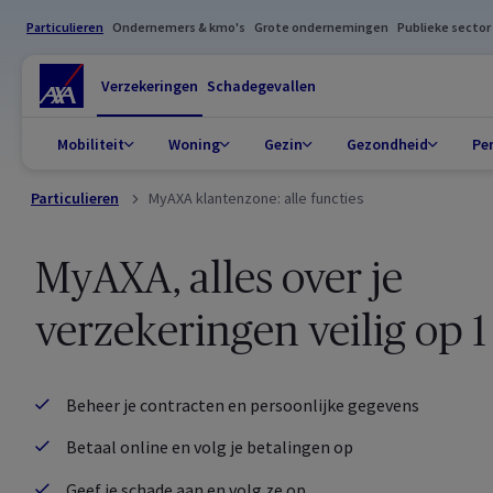
Particulieren
Ondernemers & kmo's
Grote ondernemingen
Publieke sector
Verzekeringen
Schadegevallen
Mobiliteit
Woning
Gezin
Gezondheid
Pe
Particulieren
MyAXA klantenzone: alle functies
MyAXA, alles over je
verzekeringen veilig op 1
Beheer je contracten en persoonlijke gegevens
Betaal online en volg je betalingen op
Geef je schade aan en volg ze op