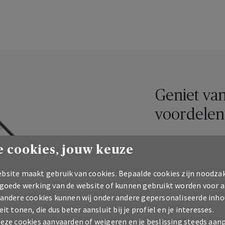
Geniet van
voordelen
Bekijk je voorde
 cookies, jouw keuze
Ontdek meer dan
bsite maakt gebruik van cookies. Bepaalde cookies zijn noodzak
Vind de beste dea
 goede werking van de website of kunnen gebruikt worden voor a
 andere cookies kunnen wij onder andere gepersonaliseerde inho
eit tonen, die dus beter aansluit bij je profiel en je interesses.
Meld je aan
deze cookies aanvaarden of weigeren en je beslissing steeds aan