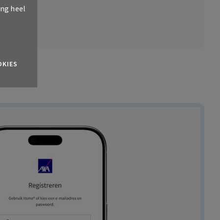
ing heel
OKIES