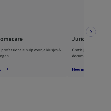
omecare
Juridische hul
l professionele hulp voor je klusjes &
Gratis juridisch advies 
ingen
documenten
fo
over AXA Homecare
Meer info
over onze re