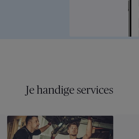
culier
Wat kan je allemaal doen in je 
A Healthcare
klantenzone?
er je gezondheids­
ekering eenvoudig en snel
Ontdek het nu
Je handige services