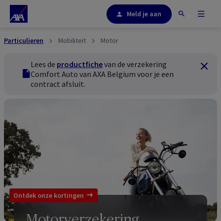
Meld je aan
Particulieren
Mobiliteit
Motor
Lees de
productfiche
van de verzekering
Sluiten
productfiche
Comfort Auto van AXA Belgium voor je een
contract afsluit.
Ontdek onze kortingen
Motorverzekering