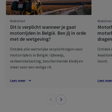
Mobiliteit
Mobilitei
Dit is verplicht wanneer je gaat
Motorh
motorrijden in België. Ben jij in orde
motork
met de wetgeving?
dragen
Ontdek alle wettelijke verplichtingen voor
Ontdek 
motorrijders in België: rijbewijs,
kwalitei
verkeersbelasting, beschermende kledij en
loont.
meer voor een veilige rit.
Lees meer
Lees mee