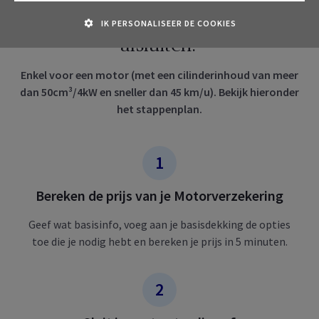
Hoe je Motorverzekering online
IK PERSONALISEER DE COOKIES
afsluiten?
Enkel voor een motor (met een cilinderinhoud van meer
dan 50cm³/4kW en sneller dan 45 km/u). Bekijk hieronder
het stappenplan.
Bereken de prijs van je Motorverzekering
Geef wat basisinfo, voeg aan je basisdekking de opties
toe die je nodig hebt en bereken je prijs in 5 minuten.