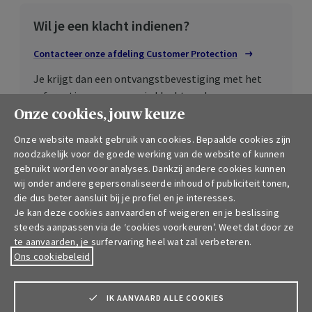
Wil je een klacht indienen?
Contacteer onze afdeling
Customer
Protection
Je krijgt dan een ontvangstbevestiging met het
referentienummer van je klacht en de naam van
onze collega die voor jouw dossier zorgt.
Onze cookies, jouw keuze
Onze website maakt gebruik van cookies. Bepaalde cookies zijn
Ga je niet akkoord met de door ons
noodzakelijk voor de goede werking van de website of kunnen
voorgestelde oplossing?
gebruikt worden voor analyses. Dankzij andere cookies kunnen
wij onder andere gepersonaliseerde inhoud of publiciteit tonen,
Dan kan je terecht bij de
Ombudsman van de
die dus beter aansluit bij je profiel en je interesses.
verzekeringen
Opent in een nieuw tab
, de Meeûssquare 35, 1000
Je kan deze cookies aanvaarden of weigeren en je beslissing
Brussel.
steeds aanpassen via de ‘cookies voorkeuren’. Weet dat door ze
te aanvaarden, je surfervaring heel wat zal verbeteren.
Ons cookiebeleid
IK AANVAARD ALLE COOKIES