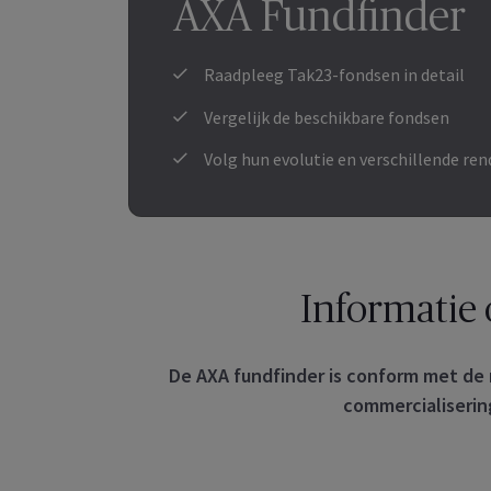
AXA Fundfinder
Raadpleeg Tak23-fondsen in detail
Vergelijk de beschikbare fondsen
Volg hun evolutie en verschillende r
Informatie 
De AXA fundfinder is conform met de n
commercialisering