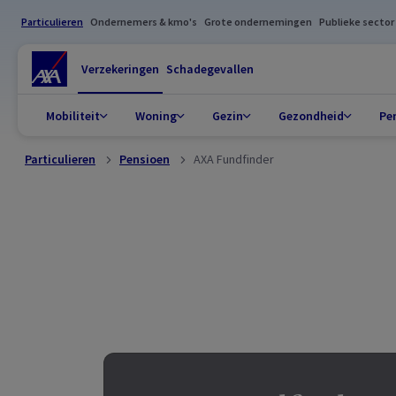
Particulieren
Ondernemers & kmo's
Grote ondernemingen
Publieke sector
Verzekeringen
Schadegevallen
Mobiliteit
Woning
Gezin
Gezondheid
Pe
Particulieren
Pensioen
AXA Fundfinder