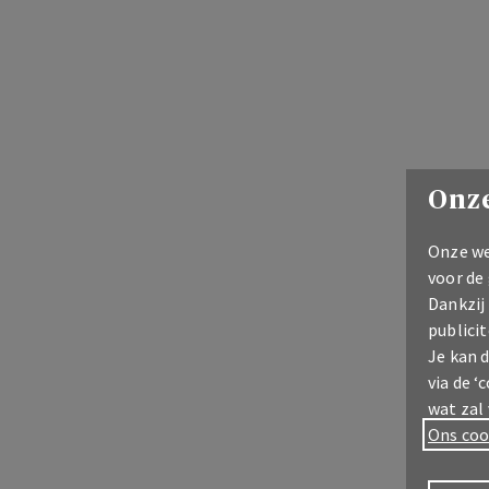
Onze
Onze we
voor de
Dankzij
publicit
Je kan 
via de ‘
wat zal
Ons coo