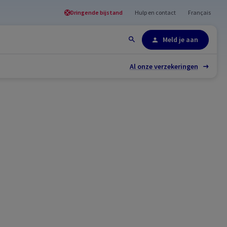
Dringende bijstand
Hulp en contact
Français
Site-overzicht
Meld je aan
Al onze verzekeringen