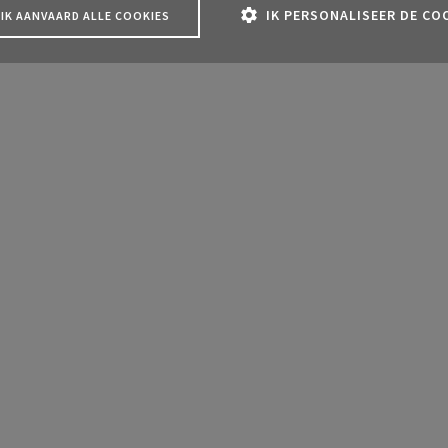
IK PERSONALISEER DE CO
IK AANVAARD ALLE COOKIES
A klantenzone
 over je verzekeringen als
culier
Wat kan je allemaal doen in je 
A Healthcare
klantenzone?
er je gezondheids­
ekering eenvoudig en snel
Ontdek het nu