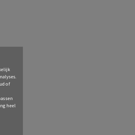
elijk
nalyses.
ud of
passen
ing heel