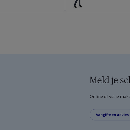
A klantenzone
 over je verzekeringen als
culier
Meld je s
Wat kan je allemaal doen in je 
A Healthcare
klantenzone?
er je gezondheids­
Online of via je make
ekering eenvoudig en snel
Ontdek het nu
Aangifte en advies