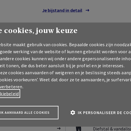
Je bijstand in detail
 cookies, jouw keuze
bsite maakt gebruik van cookies. Bepaalde cookies zijn noodzak
 goede werking van de website of kunnen gebruikt worden voor a
 andere cookies kunnen wij onder andere gepersonaliseerde inho
Wat te doen bij...
eit tonen, die dus beter aansluit bij je profiel en je interesses.
deze cookies aanvaarden of weigeren en je beslissing steeds aan
cookies voorkeuren’. Weet dat door ze te aanvaarden, je surfervar
 verbeteren.
kiebeleid
Ongeval en botsin
IK PERSONALISEER DE CO
IK AANVAARD ALLE COOKIES
Diefstal & vandali