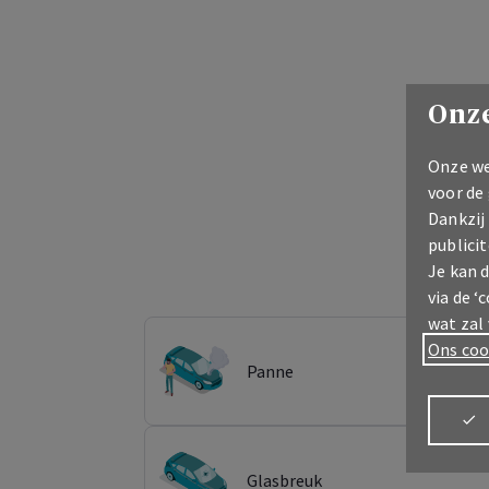
Onze
Onze we
voor de
Dankzij
publicit
Je kan 
via de ‘
wat zal
Ons coo
Panne
Glasbreuk