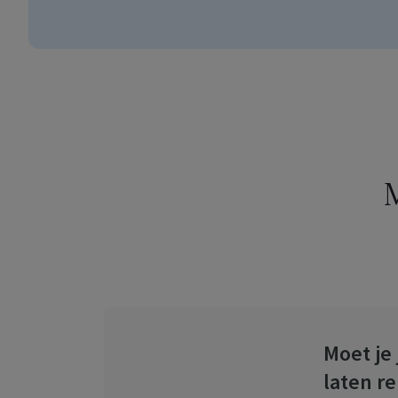
M
Moet je
laten r