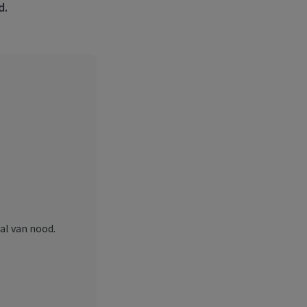
d.
val van nood.