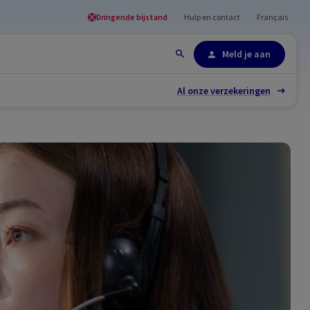
Dringende bijstand
Hulp en contact
Français
Site-overzicht
Meld je aan
Al onze verzekeringen