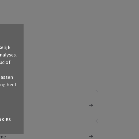
elijk
nalyses.
ud of
passen
ing heel
g
OKIES
sme