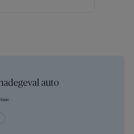
chadegeval auto
MyAXA
laar.