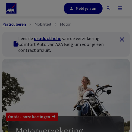
Meld je aan
Particulieren
Mobiliteit
Motor
Lees de
productfiche
van de verzekering
Sluiten
productfiche
Comfort Auto van AXA Belgium voor je een
contract afsluit.
Ontdek onze kortingen
Motorverzekering