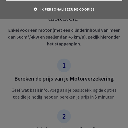
Hoe je Motorverzekering online
IK PERSONALISEER DE COOKIES
afsluiten?
Enkel voor een motor (met een cilinderinhoud van meer
dan 50cm³/4kW en sneller dan 45 km/u). Bekijk hieronder
het stappenplan.
Bereken de prijs van je Motorverzekering
Geef wat basisinfo, voeg aan je basisdekking de opties
toe die je nodig hebt en bereken je prijs in 5 minuten.