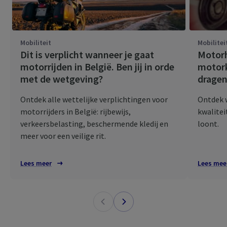
Mobiliteit
Mobilitei
Dit is verplicht wanneer je gaat
Motorh
motorrijden in België. Ben jij in orde
motork
met de wetgeving?
dragen
Ontdek alle wettelijke verplichtingen voor
Ontdek 
motorrijders in België: rijbewijs,
kwalitei
verkeersbelasting, beschermende kledij en
loont.
meer voor een veilige rit.
Lees meer
Lees mee