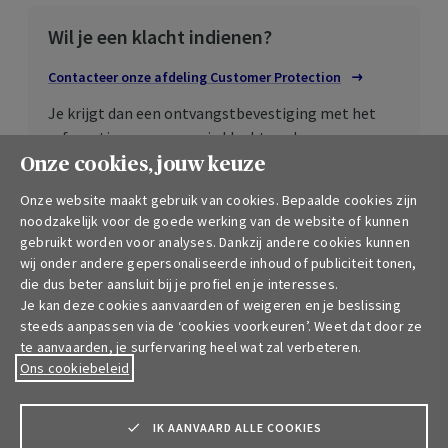
Wil je een klacht indienen?
Contacteer onze afdeling
Customer
Protection
Je krijgt dan een ontvangstbevestiging met het
referentienummer van je klacht en de naam van
onze collega die voor jouw dossier zorgt.
Onze cookies, jouw keuze
Onze website maakt gebruik van cookies. Bepaalde cookies zijn
Ga je niet akkoord met de door ons
noodzakelijk voor de goede werking van de website of kunnen
voorgestelde oplossing?
gebruikt worden voor analyses. Dankzij andere cookies kunnen
wij onder andere gepersonaliseerde inhoud of publiciteit tonen,
Dan kan je terecht bij de
Ombudsman van de
die dus beter aansluit bij je profiel en je interesses.
verzekeringen
Opent in een nieuw tab
, de Meeûssquare 35, 1000
Je kan deze cookies aanvaarden of weigeren en je beslissing
Brussel.
steeds aanpassen via de ‘cookies voorkeuren’. Weet dat door ze
te aanvaarden, je surfervaring heel wat zal verbeteren.
Ons cookiebeleid
IK AANVAARD ALLE COOKIES