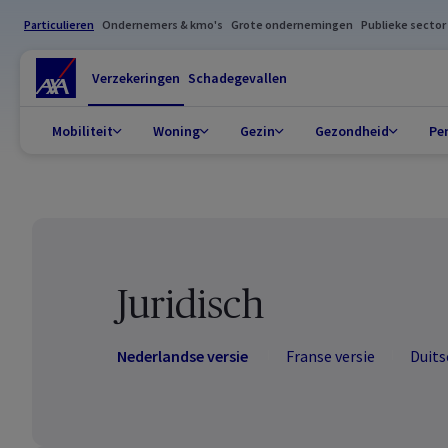
Particulieren
Ondernemers & kmo's
Grote ondernemingen
Publieke sector
Verzekeringen
Schadegevallen
Mobiliteit
Woning
Gezin
Gezondheid
Pe
Juridisch
Nederlandse versie
Franse versie
Duits