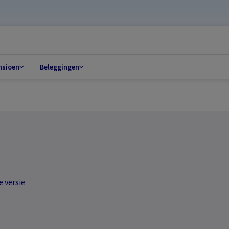
nsioen
Beleggingen
e versie