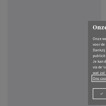
Onze
Onze we
voor de
Dankzij
publicit
Je kan 
via de ‘
wat zal
Ons coo