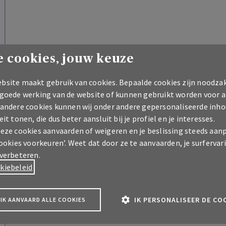
 cookies, jouw keuze
bsite maakt gebruik van cookies. Bepaalde cookies zijn noodzak
Comfort Auto - Rechtsbijstand - FULL
4186017
 goede werking van de website of kunnen gebruikt worden voor a
 andere cookies kunnen wij onder andere gepersonaliseerde inho
eit tonen, die dus beter aansluit bij je profiel en je interesses.
Comfort Auto - Omni-assistance
4186020
deze cookies aanvaarden of weigeren en je beslissing steeds aan
cookies voorkeuren’. Weet dat door ze te aanvaarden, je surfervar
 verbeteren.
kiebeleid
Comfort Auto - Wegenhulp
4186023
IK PERSONALISEER DE CO
IK AANVAARD ALLE COOKIES