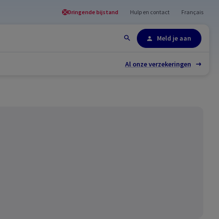
Dringende bijstand
Hulp en contact
Français
Site-overzicht
Meld je aan
Al onze verzekeringen