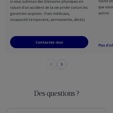
toute v
si vous subissez des blessures physiques en
que vous
raison d’un accident de la vie privée (selon les
autrui.
garanties acquises : frais médicaux,
incapacité temporaire, permanente, décès).
Contactez-moi
Plus d'in
Des questions ?