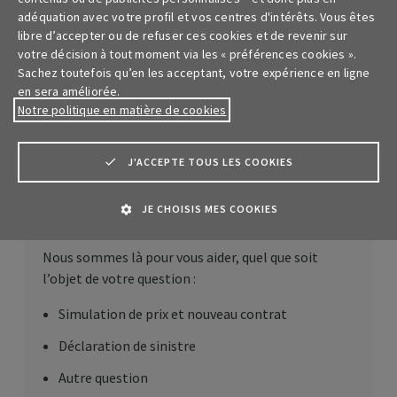
adéquation avec votre profil et vos centres d'intérêts. Vous êtes
Vous avez une question ?
libre d’accepter ou de refuser ces cookies et de revenir sur
votre décision à tout moment via les « préférences cookies ».
Nous sommes à votre écoute ! N’hésitez pas à
Sachez toutefois qu’en les acceptant, votre expérience en ligne
en sera améliorée.
utiliser les liens ci-dessous pour nous contacter.
Notre politique en matière de cookies
Nous nous engageons à vous répondre dans les
meilleurs délais.
J'ACCEPTE TOUS LES COOKIES
JE CHOISIS MES COOKIES
Posez votre question
Nous sommes là pour vous aider, quel que soit
l’objet de votre question :
Simulation de prix et nouveau contrat
Déclaration de sinistre
Autre question