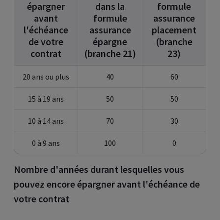
épargner
dans la
formule
avant
formule
assurance
l'échéance
assurance
placement
de votre
épargne
(branche
contrat
(branche 21)
23)
20 ans ou plus
40
60
15 à 19 ans
50
50
10 à 14 ans
70
30
0 à 9 ans
100
0
Nombre d'années durant lesquelles vous
pouvez encore épargner avant l'échéance de
votre contrat