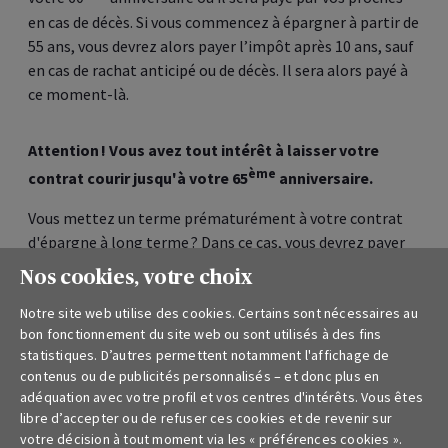
en cas de décès. Si vous commencez à épargner à partir de
55 ans, vous devrez alors payer l’impôt après 10 ans, sauf
en cas de rachat anticipé ou de décès. Il sera alors payé à
ce moment-là.
Attention ! Vous avez tout intérêt à laisser votre
ème
contrat courir jusqu'à votre 65
anniversaire.
Vous mettez un terme prématurément à votre contrat
d'épargne à long terme ? Dans ce cas, vous devrez payer
des frais et des impôts supplémentaires. Vous payez 5%
Nos cookies, votre choix
de frais de sortie pour une assurance épargne (ce
Notre site web utilise des cookies. Certains sont nécessaires au
pourcentage diminue de 1% par an durant les cinq
bon fonctionnement du site web ou sont utilisés à des fins
dernières années de votre contrat) et aucun frais de
statistiques. D’autres permettent notamment l'affichage de
sortie pour une assurance placement, sauf si vous y
contenus ou de publicités personnalisés – et donc plus en
mettez un terme au cours des cinq premières années,
adéquation avec votre profil et vos centres d'intérêts. Vous êtes
auquel cas vous payez 1,5% de frais de sortie. Dans les
libre d’accepter ou de refuser ces cookies et de revenir sur
deux cas, vous devrez également payer 33% d'impôts.
votre décision à tout moment via les « préférences cookies ».