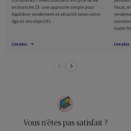
Comprenez l’investissement en cycle de vie
pension
en branche 23 : une approche simple pour
fiscal, 
équilibrer rendement et sécurité selon votre
rendemen
âge et vos objectifs.
successo
toute fle
Lire plus
Lire plus
Vous n’êtes pas satisfait ?