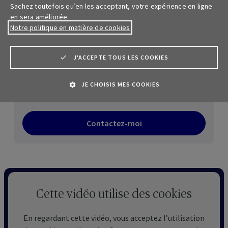
Sachez toutefois qu’en les acceptant, votre expérience en ligne
en sera améliorée.
Notre politique en matière de cookies
Avant la souscription d’un contrat
Nous vous recommandons de consulter
J'ACCEPTE TOUS LES COOKIES
les
Conditions générales
, la
Fiche info financière
, le
Règlement de gestion
et le
Règlement de
JE CHOISIS MES COOKIES
participation bénéficiaire
.
Contactez-moi
Cette vidéo utilise des cookies
En regardant cette vidéo, vous acceptez l’utilisation