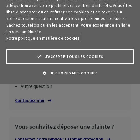
meilleurs délais.
adéquation avec votre profil et vos centres d'intérêts. Vous êtes
libre d’accepter ou de refuser ces cookies et de revenir sur
votre décision à tout moment via les « préférences cookies ».
Sachez toutefois qu’en les acceptant, votre expérience en ligne
Posez votre question
en sera améliorée.
Notre politique en matière de cookies
Nous sommes là pour vous aider, quel que soit
l’objet de votre question :
J'ACCEPTE TOUS LES COOKIES
Simulation de prix et nouveau contrat
JE CHOISIS MES COOKIES
Déclaration de sinistre
Autre question
Contactez-moi
Vous souhaitez déposer une plainte ?
Contactez notre service
Customer
Protection