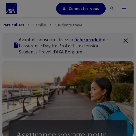
Connectez-vous
Particuliers
Famille
Students travel
Avant de souscrire, lisez la
fiche produit
de
Ferme
fiche produit
l’assurance
Daylife Protect
– extension
Students Travel
d’AXA
Belgium
.
Assurance voyage pour