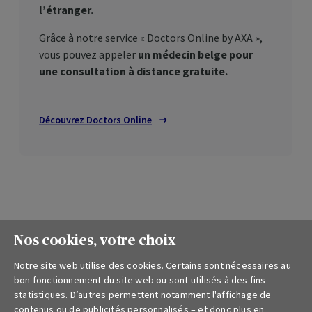
l’étranger.
Grâce à notre service «
Doctors Online by
AXA »,
vous pouvez appeler
un médecin belge pour
une consultation à distance gratuite.
Découvrez
Doctors Online
Vous avez une question ?
Nos cookies, votre choix
Nous sommes à votre écoute ! N’hésitez pas à
Notre site web utilise des cookies. Certains sont nécessaires au
bon fonctionnement du site web ou sont utilisés à des fins
utiliser les liens ci-dessous pour nous contacter.
statistiques. D’autres permettent notamment l'affichage de
Nous nous engageons à vous répondre dans les
contenus ou de publicités personnalisés – et donc plus en