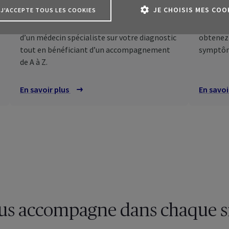
Second avis médical
Symp
JE CHOISIS MES COO
J'ACCEPTE TOUS LES COOKIES
Obtenez rapidement l’avis complémentaire
Répondez
d’un médecin spécialiste sur votre diagnostic
obtenez 
tout en bénéficiant d’un accompagnement
symptô
de A à Z.
En savoir plus
sur le second avis médical
En savoi
us
ce client MyAXA
sur vos assurances en tant
articulier
Que pouvez-vous faire dans vot
A Healthcare
us accompagne dans chaque si
MyAXA ?
z facilement votre
rance santé