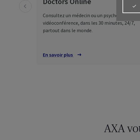
Doctors Online
Consultez un médecin ou un psychologue par
vidéoconférence, dans les 30 minutes, 24/7,
partout dans le monde.
En savoir plus
sur
Doctors Online
Connectez-vo
Espa
Tout 
que p
MyAX
AXA vo
Gére
assu