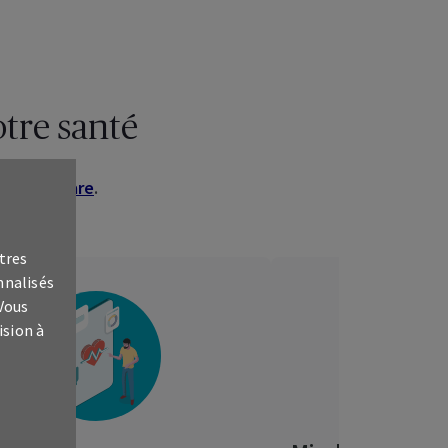
tre santé
 Healthcare
.
tres
nnalisés
 Vous
ision à