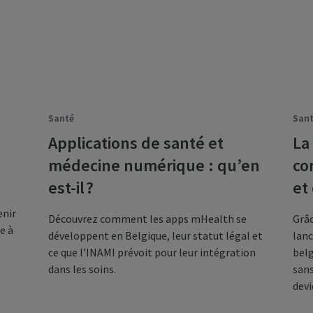
Santé
San
Applications de santé et
La
médecine numérique : qu’en
co
est-il ?
et
enir
Découvrez comment les apps mHealth se
Grâc
e à
développent en Belgique, leur statut légal et
lanc
ce que l’INAMI prévoit pour leur intégration
belg
dans les soins.
sans
devi