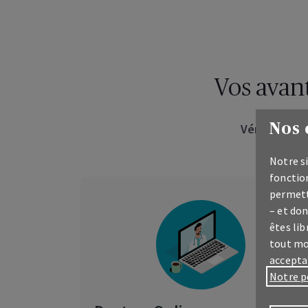
Vos avan
Vérifiez si 
Nos 
Notre si
fonction
permett
– et don
êtes lib
tout mo
accepta
Notre p