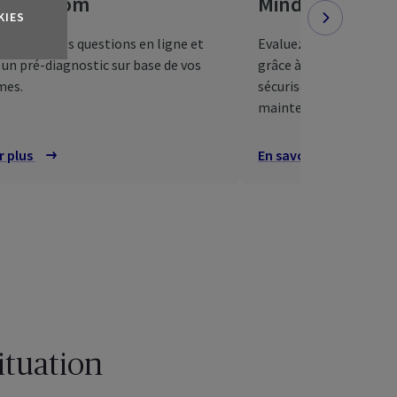
tomZoom
Mind Health Se
KIES
 à quelques questions en ligne et
Evaluez votre niveau d
un pré-diagnostic sur base de vos
grâce à ce questionnair
mes.
sécurisé, et profitez d
maintenir ou l’améliore
r plus
sur
SymptomZoom
En savoir plus
sur le m
re espace client
tuation