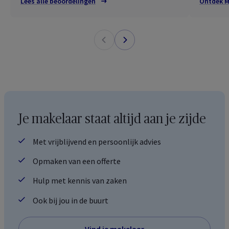
Lees alle beoordelingen
Ontdek M
Je makelaar staat altijd aan je zijde
Met vrijblijvend en persoonlijk advies
Opmaken van een offerte
Hulp met kennis van zaken
Ook bij jou in de buurt
Vind je makelaar