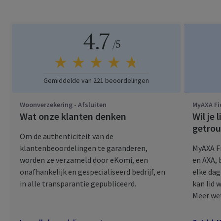
4.7
Sterren
/5
Gemiddelde van 221 beoordelingen
Woonverzekering - Afsluiten
MyAXA Fi
Wat onze klanten denken
Wil je
getro
Om de authenticiteit van de
klantenbeoordelingen te garanderen,
MyAXA Fi
worden ze verzameld door eKomi, een
en AXA, 
onafhankelijk en gespecialiseerd bedrijf, en
elke dag
in alle transparantie gepubliceerd.
kan lid 
Meer wet