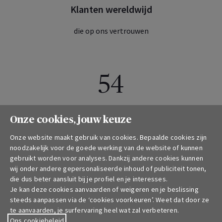
Klanten wereldwijd
die op ons vertrouwen
54
Landen
Onze cookies, jouw keuze
waar we onze producten verdelen en diensten leveren
Onze website maakt gebruik van cookies. Bepaalde cookies zijn
noodzakelijk voor de goede werking van de website of kunnen
gebruikt worden voor analyses. Dankzij andere cookies kunnen
wij onder andere gepersonaliseerde inhoud of publiciteit tonen,
120 000
die dus beter aansluit bij je profiel en je interesses.
Je kan deze cookies aanvaarden of weigeren en je beslissing
steeds aanpassen via de ‘cookies voorkeuren’. Weet dat door ze
te aanvaarden, je surfervaring heel wat zal verbeteren.
Medewerkers
Ons cookiebeleid