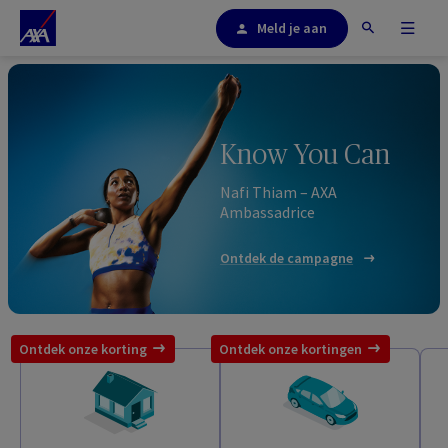
Meld je aan
Know You Can
Nafi Thiam – AXA
Ambassadrice
Ontdek de campagne
Ontdek onze korting
Ontdek onze kortingen