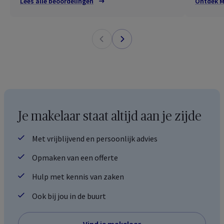
Lees alle beoordelingen
Ontdek M
Je makelaar staat altijd aan je zijde
Met vrijblijvend en persoonlijk advies
Opmaken van een offerte
Hulp met kennis van zaken
Ook bij jou in de buurt
Vind je makelaar