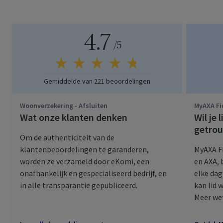
4.7
Sterren
/5
Gemiddelde van 221 beoordelingen
Woonverzekering - Afsluiten
MyAXA Fi
Wat onze klanten denken
Wil je
getro
Om de authenticiteit van de
klantenbeoordelingen te garanderen,
MyAXA Fi
worden ze verzameld door eKomi, een
en AXA, 
onafhankelijk en gespecialiseerd bedrijf, en
elke dag
in alle transparantie gepubliceerd.
kan lid 
Meer wet