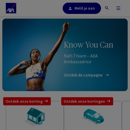
Meld je aan
Know You Can
Nafi Thiam – AXA
Ambassadrice
Ontdek de campagne
Ontdek onze korting
Ontdek onze kortingen