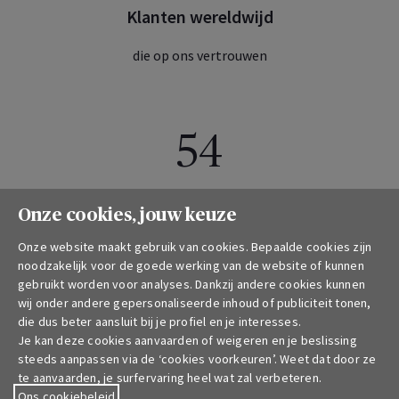
Klanten wereldwijd
die op ons vertrouwen
54
Landen
Onze cookies, jouw keuze
waar we onze producten verdelen en diensten leveren
Onze website maakt gebruik van cookies. Bepaalde cookies zijn
noodzakelijk voor de goede werking van de website of kunnen
gebruikt worden voor analyses. Dankzij andere cookies kunnen
wij onder andere gepersonaliseerde inhoud of publiciteit tonen,
120 000
die dus beter aansluit bij je profiel en je interesses.
Je kan deze cookies aanvaarden of weigeren en je beslissing
steeds aanpassen via de ‘cookies voorkeuren’. Weet dat door ze
te aanvaarden, je surfervaring heel wat zal verbeteren.
Medewerkers
Ons cookiebeleid