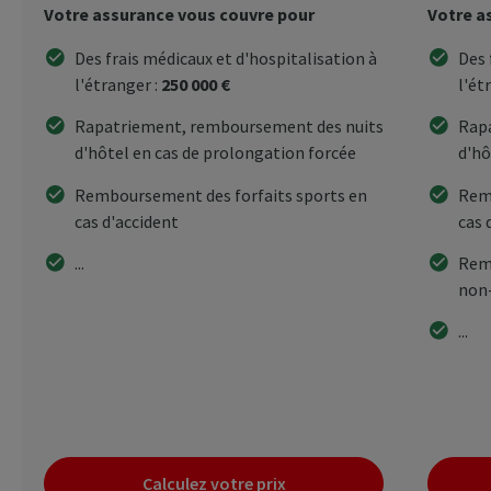
Votre assurance vous couvre pour
Votre a
Des frais médicaux et d'hospitalisation à
Des 
l'étranger :
250 000 €
l'ét
Rapatriement, remboursement des nuits
Rap
d'hôtel en cas de prolongation forcée
d'hô
Remboursement des forfaits sports en
Remb
cas d'accident
cas 
...
Rem
non
...
Calculez votre prix