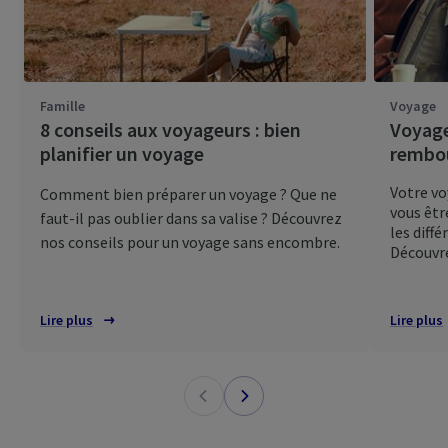
Famille
Voyage
8 conseils aux voyageurs : bien
Voyage
planifier un voyage
rembou
Votre vo
Comment bien préparer un voyage ? Que ne
vous êtr
faut-il pas oublier dans sa valise ? Découvrez
les diffé
nos conseils pour un voyage sans encombre.
Découvr
Lire plus
Lire plus