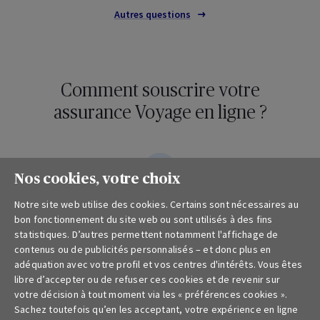
Autres questions
Comment souscrire votre
assurance Voyage en ligne ?
Nos cookies, votre choix
Calculez le prix de votre assurance Voyage
Notre site web utilise des cookies. Certains sont nécessaires au
bon fonctionnement du site web ou sont utilisés à des fins
Sur base de quelques données, faites une simulation de
statistiques. D’autres permettent notamment l'affichage de
votre prime.
contenus ou de publicités personnalisés – et donc plus en
adéquation avec votre profil et vos centres d'intérêts. Vous êtes
libre d’accepter ou de refuser ces cookies et de revenir sur
votre décision à tout moment via les « préférences cookies ».
Sachez toutefois qu’en les acceptant, votre expérience en ligne