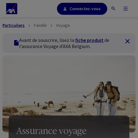
Connectez-vous
Particuliers
Famille
Voyage
Avant de souscrire, lisez la
fiche produit
de
Ferme
fiche produit
l’assurance Voyage d’AXA
Belgium
.
Assurance voyage