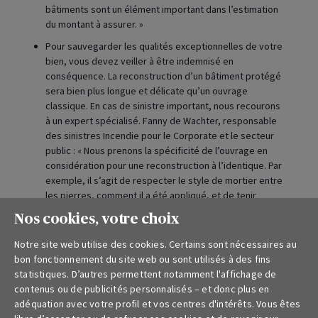
bâtiments sont un élément important dans l’estimation
du montant à assurer. »
Pour sauvegarder les qualités exceptionnelles de votre
bien, vous devez veiller à être indemnisé en
conséquence. La reconstruction d’un bâtiment protégé
sera bien plus longue et délicate qu’un ouvrage
classique. En cas de sinistre important, nous recourons
à un expert spécialisé. Fanny de Wachter, responsable
des sinistres Incendie pour le Corporate et le secteur
public : « Nous prenons la spécificité de l’ouvrage en
considération pour une reconstruction à l’identique. Par
exemple, il s’agit de respecter le style de mortier entre
les pierres, comment il a été appliqué, et de tenir
compte qu’il faudra faire appel aux seuls spécialistes
Nos cookies, votre choix
qui garantiront un travail dans les règles de l’art. Dans la
restauration de ce type de bien, nous intégrons les
Notre site web utilise des cookies. Certains sont nécessaires au
normes énoncées par les commissions techniques ».
bon fonctionnement du site web ou sont utilisés à des fins
statistiques. D’autres permettent notamment l'affichage de
Tenir compte du temps : « Il n’est pas question de
contenus ou de publicités personnalisés – et donc plus en
confier cela à des machines. Reconstruire un bâtiment
adéquation avec votre profil et vos centres d'intérêts. Vous êtes
historique ou un monument requiert du temps et du