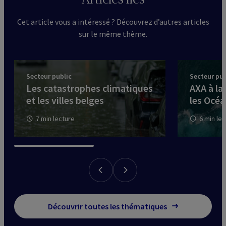
Cet article vous a intéressé ? Découvrez d’autres articles
sur le même thème.
Secteur public
Secteur pub
Les catastrophes climatiques
AXA à l
et les villes belges
les Océa
7 min lecture
6 min le
Découvrir toutes les thématiques