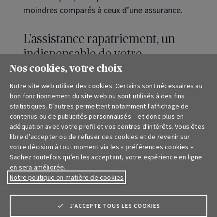
moindres comparés à ceux d’une assurance.
L’assistance rapatriement, un
indispensable de votre
assurance voyage
Nos cookies, votre choix
Notre site web utilise des cookies. Certains sont nécessaires au
Généralement, le rapatriement fait partie de
bon fonctionnement du site web ou sont utilisés à des fins
l’assistance incluse dans une assurance
statistiques. D’autres permettent notamment l'affichage de
contenus ou de publicités personnalisés – et donc plus en
voyage
. Celle-ci couvre, entre autres, les
adéquation avec votre profil et vos centres d'intérêts. Vous êtes
éléments suivants :
libre d’accepter ou de refuser ces cookies et de revenir sur
votre décision à tout moment via les « préférences cookies ».
les frais médicaux
Sachez toutefois qu’en les acceptant, votre expérience en ligne
les frais d’hospitalisation
en sera améliorée.
Notre politique en matière de cookies
les frais de recherche et de sauvetage
l’annulation du voyage
(souvent en option)
J'ACCEPTE TOUS LES COOKIES
le rapatriement médicalisé