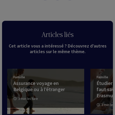
Articles liés
Cet article vous a intéressé ? Découvrez d’autres
articles sur le même thème.
Famille
Famille
Assurance voyage en
Étudier à
Belgique ou à l’étranger
faut sav
Erasmu
3 min lecture
3 min le