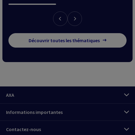
Découvrir toutes les thématiques
AXA
Informations importantes
Connectez-vous
Contactez-nous