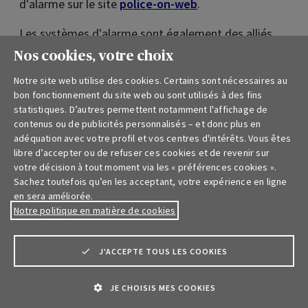
d'alarme sur le site
police-on-web
.
Les systèmes d'alarme sont également des alliés
précieux pour la protection de vos bâtiments
Nos cookies, votre choix
d'entreprise contre les éventuelles catastrophes,
Notre site web utilise des cookies. Certains sont nécessaires au
telles que les incendies, en plus de la prévention du
bon fonctionnement du site web ou sont utilisés à des fins
vol.
statistiques. D’autres permettent notamment l'affichage de
contenus ou de publicités personnalisés – et donc plus en
adéquation avec votre profil et vos centres d'intérêts. Vous êtes
4. Gardez vos biens de valeur dans un
libre d’accepter ou de refuser ces cookies et de revenir sur
coffre-fort.
votre décision à tout moment via les « préférences cookies ».
Sachez toutefois qu’en les acceptant, votre expérience en ligne
Si quelqu'un parvient malgré tout à pénétrer dans
en sera améliorée.
Notre politique en matière de cookies
vos bâtiments, vous pouvez prévoir une sécurité
supplémentaire : un
coffre-fort ignifuge
qui
protège vos biens et documents les plus précieux
J'ACCEPTE TOUS LES COOKIES
contre les incendies et réduit le risque de vol.
JE CHOISIS MES COOKIES
Astuce : assurez-vous que le contenu de votre