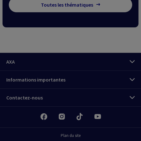
Toutes les thématiques
AXA
Informations importantes
Connectez-vous
Contactez-nous
Espace client
My
AXA Pro
Connectez-vous
Tout sur vos assurances professionelles
Espace client MyAXA
Plan du site
Tout sur vos assurances en tant que