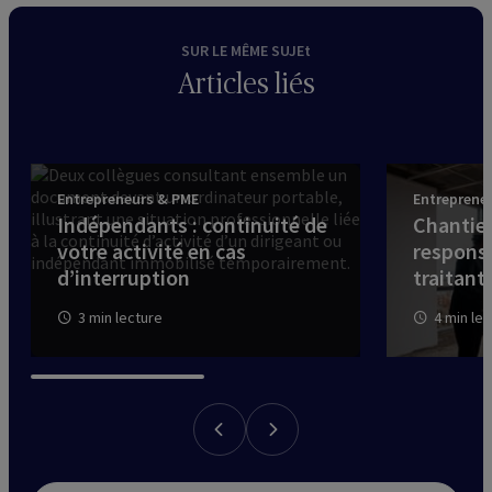
SUR LE MÊME SUJEt
Articles liés
Entrepreneurs & PME
Entreprene
Indépendants : continuité de
Chantier
votre activité en cas
responsa
d’interruption
traitants
3 min lecture
4 min le