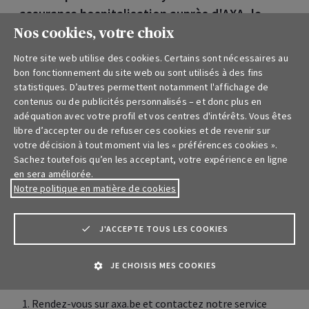
assurance hospitalisation auprès d'AXA, le
service sera accessible de manière
Nos cookies, votre choix
exceptionnelle dans les prochaines semaines
Notre site web utilise des cookies. Certains sont nécessaires au
et totalement gratuit. Cette initiative s'inscrit
bon fonctionnement du site web ou sont utilisés à des fins
statistiques. D’autres permettent notamment l'affichage de
dans le cadre du respect de la
contenus ou de publicités personnalisés – et donc plus en
recommandation de ne pas se rendre chez les
adéquation avec votre profil et vos centres d'intérêts. Vous êtes
médecins généralistes, mais de les contacter
libre d’accepter ou de refuser ces cookies et de revenir sur
votre décision à tout moment via les « préférences cookies ».
par téléphone.
Sachez toutefois qu’en les acceptant, votre expérience en ligne
en sera améliorée.
Notre politique en matière de cookies
Comment faire un appel vidéo avec
« Doctors Online » ?
J'ACCEPTE TOUS LES COOKIES
Le patient peut consulter un médecin en ligne via un
appel vidéo. Le service est disponible sept jours sur sept,
JE CHOISIS MES COOKIES
de 9h à 18h.
Rendez-vous sur axa.be et contactez notre service