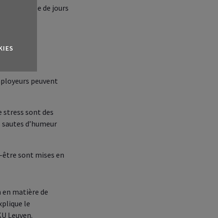
ntal : prise de jours
e proches.
KIES
employeurs peuvent
e stress sont des
es sautes d’humeur
n-être sont mises en
re espace client
 en matière de
xplique le
KU Leuven.