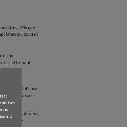
consulter, 72% que
ymptômes qui doivent
re étape
es ont nettement
onnaire digital basé
tal et des conseils
tres
nnalisés
 Vous
uffrant de problèmes
ision à
 se renforce.