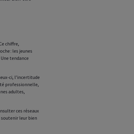
e chiffre,
oche : les jeunes
3. Une tendance
ux-ci, l’incertitude
ité professionnelle,
unes adultes,
onsulter ces réseaux
 soutenir leur bien