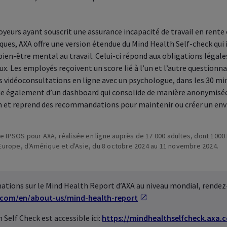
rance santé
Découvrez les services en ligne 
Découvrez-le sans tarder
Healthcare
entreprise, vous-même et vos 
z vos assurances santé
ctives
yeurs ayant souscrit une assurance incapacité de travail en rente 
Découvrez-le sans tarder
ues, AXA offre une version étendue du
Mind Health Self-check
qui 
bien-être mental au travail. Celui-ci répond aux obligations légal
x. Les employés reçoivent un score lié à l’un et l’autre questionnai
es vidéoconsultations en ligne avec un psychologue, dans les 30 min
ie également d’un dashboard qui consolide de manière anonymisée
on et reprend des recommandations pour maintenir ou créer un e
de IPSOS pour AXA, réalisée en ligne auprès de 17 000 adultes, dont 1000
Europe, d'Amérique et d'Asie, du 8 octobre 2024 au 11 novembre 2024.
ations sur le
Mind Health Report
d’AXA au niveau mondial, rendez
.com/en/about-us/mind-health-report
 Self Check
est accessible ici:
https://mindhealthselfcheck.axa.