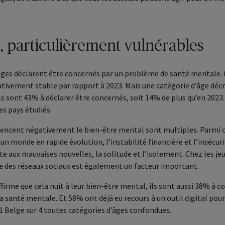
, particulièrement vulnérables
ges déclarent être concernés par un problème de santé mentale. C
ativement stable par rapport à 2023. Mais une catégorie d’âge décr
 Ils sont 43% à déclarer être concernés, soit 14% de plus qu’en 202
es pays étudiés.
luencent négativement le bien-être mental sont multiples. Parmi ce
 un monde en rapide évolution, l’instabilité financière et l’insécur
te aux mauvaises nouvelles, la solitude et l’isolement. Chez les je
ive des réseaux sociaux est également un facteur important.
ffirme que cela nuit à leur bien-être mental, ils sont aussi 38% à c
a santé mentale. Et 58% ont déjà eu recours à un outil digital pour
1 Belge sur 4 toutes catégories d’âges confondues.