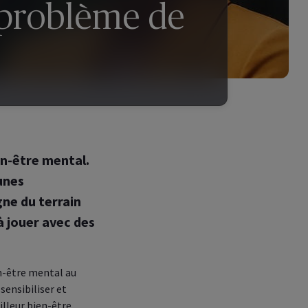
 problème de
en-être mental.
eunes
ne du terrain
à jouer avec des
en-être mental au
sensibiliser et
illeur bien-être