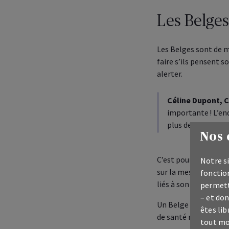
Les Belge
Les Belges sont de m
faire s’ils pensent 
alerter.
Céline Dupont,
C
importante ! L’e
plus de chances de
Nos 
C’est pourquoi AXA a
Notre si
sur la mesure scienti
fonction
liés à son score, sans
permett
– et don
Un Belge sur 2 estim
êtes lib
de santé mentale, un
tout mo