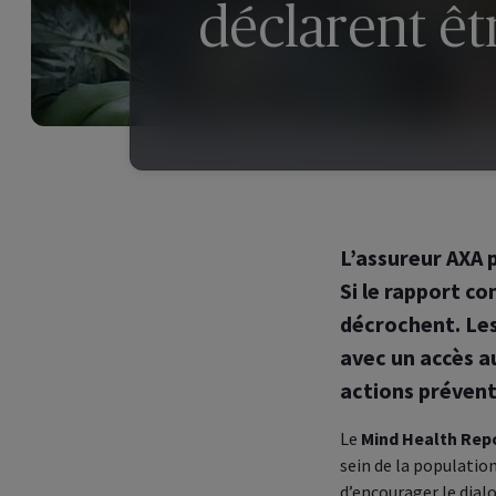
déclarent ê
L’assureur AXA p
Si le rapport co
décrochent. Les
avec un accès a
actions prévent
Le
Mind Health Rep
sein de la population
d’encourager le dial