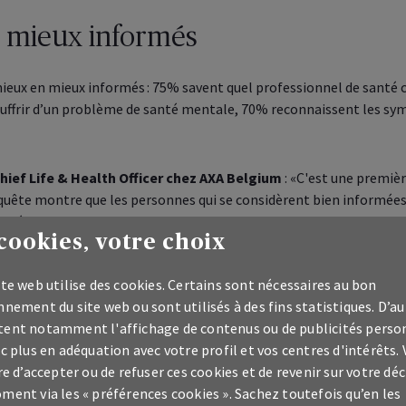
s mieux informés
ieux en mieux informés : 75% savent quel professionnel de santé 
souffrir d’un problème de santé mentale, 70% reconnaissent les s
hief Life & Health Officer
chez AXA
Belgium
: «C'est une premiè
nquête montre que les personnes qui se considèrent bien informé
 s'épanouir que celles qui ne le sont pas. »
cookies, votre choix
 mis à disposition de chacun le
Mind Health Self-check
, un questi
te web utilise des cookies. Certains sont nécessaires au bon
fique au cœur du rapport, qui offre un aperçu de son bien-être men
nement du site web ou sont utilisés à des fins statistiques. D’au
 remplacer l’avis et le suivi indiqué d’un professionnel.
ent notamment l'affichage de contenus ou de publicités perso
c plus en adéquation avec votre profil et vos centres d'intérêts.
e que le système de santé soutient efficacement les personnes so
re d’accepter ou de refuser ces cookies et de revenir sur votre déc
 sentiment plus fort que dans la plupart des pays européens et qui
ment via les « préférences cookies ». Sachez toutefois qu’en les