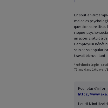
assu
Dail
Gére
colle
En soutien aux emplo
maladies psychologiq
questionnaire lié au 
risques psycho-sociau
un accès gratuit à d
L’employeur bénéfic
sein de sa populati
travail bienveillant.
*Méthodologie
: Étu
75 ans dans 16 pays d'
Pour plus d’inform
https://www.axa
L’outil
Mind Health