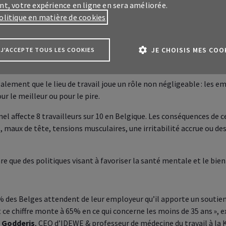
nt, votre expérience en ligne en sera améliorée.
s prennent au moins une initiative pour améliorer leur bien-être me
olitique en matière de cookies
hysique, méditation/ pleine conscience, soutien professionnel ou d
JE CHOISIS MES COO
J'ACCEPTE TOUS LES COOKIES
es vis-à-vis des employeurs
lement que le lieu de travail joue un rôle non négligeable : les 
us
ur le meilleur ou pour le pire.
us
el affecte 8 travailleurs sur 10 en Belgique. Les conséquences de c
ce client
My
AXA Pro
 maux de tête, tensions musculaires, une irritabilité accrue ou d
sur vos assurances
essionelles
ce client MyAXA
sur vos assurances en tant
are que des politiques visant à favoriser la santé mentale et le bie
articulier
 Employee
Benefits
 les assurances collectives
crites pour vos employés
Que pouvez-vous faire dans vot
des Belges attendent de leur employeur qu’il apporte un soutien
A Healthcare
MyAXA ?
ce chiffre monte à 65% en ce qui concerne les moins de 35 ans », e
z facilement votre
 Godderis
, CEO d’IDEWE & professeur de médecine du travail à la 