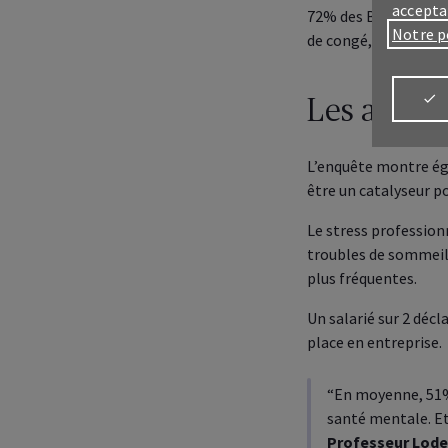
accepta
72% des Belges actif
Notre p
de congé, activité p
Les attent
L’enquête montre éga
Connectez-vo
être un catalyseur po
Connectez-vo
Le stress professionn
Espa
troubles de sommeil,
Tout 
prof
plus fréquentes.
Espa
Tout 
Un salarié sur 2 décl
que p
place en entreprise.
Dail
Gérez
sous
“En moyenne, 51% 
MyAX
santé mentale. Et 
Gére
Professeur Lode