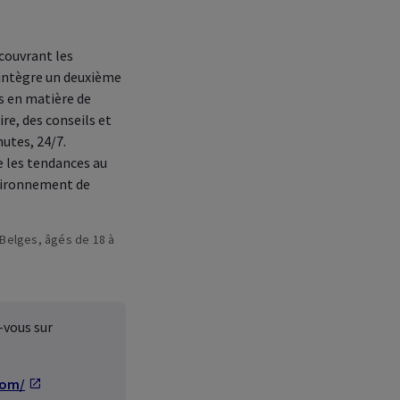
pour votre
employés
couvrant les
intègre un deuxième
es en matière de
re, des conseils et
utes, 24/7.
 les tendances au
nvironnement de
 Belges, âgés de 18 à
-vous sur
com/