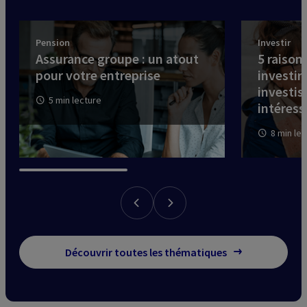
Pension
Investir
Assurance groupe : un atout
5 raison
pour votre entreprise
investir
investis
5 min lecture
intéress
8 min le
Découvrir toutes les thématiques