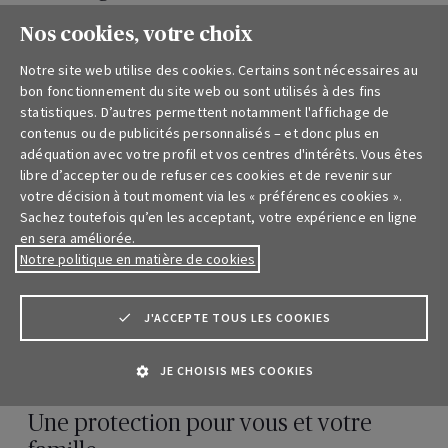
Réduction d’impôt :
Sur chaque prime versée,
Nos cookies, votre choix
vous bénéficiez d’une
réduction d'impôt de 30
Notre site web utilise des cookies. Certains sont nécessaires au
%
, à condition de respecter la législation en
bon fonctionnement du site web ou sont utilisés à des fins
vigueur. Cette incitation fiscale est un des grands
statistiques. D’autres permettent notamment l'affichage de
contenus ou de publicités personnalisés – et donc plus en
atouts de la CPTI, permettant aux indépendants
adéquation avec votre profil et vos centres d'intérêts. Vous êtes
en personne physique de réduire
libre d’accepter ou de refuser ces cookies et de revenir sur
significativement leur charge fiscale tout en
votre décision à tout moment via les « préférences cookies ».
Sachez toutefois qu’en les acceptant, votre expérience en ligne
épargnant pour leur retraite.
en sera améliorée.
Notre politique en matière de cookies
Imposition avantageuse :
Le capital que vous
avez épargné est imposé au taux favorable de
10% à l’âge de la retraite. Il est important
J'ACCEPTE TOUS LES COOKIES
d'encore considérer les retenues parafiscales,
l'avantage fiscal global reste significatif.
JE CHOISIS MES COOKIES
Une protection pour vous et votre