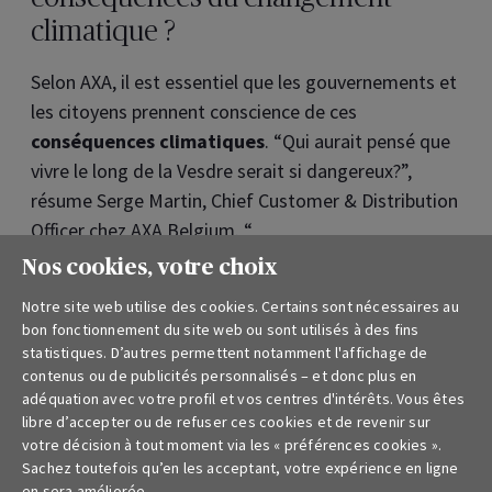
climatique ?
Selon AXA, il est essentiel que les gouvernements et
les citoyens prennent conscience de ces
conséquences climatiques
. “Qui aurait pensé que
vivre le long de la Vesdre serait si dangereux?”,
résume Serge Martin, Chief Customer & Distribution
Officer chez AXA Belgium. “
Nos cookies, votre choix
AXA rend cet impact climatique plus concret grâce à
l'
AXA Climate School
, une plateforme
Notre site web utilise des cookies. Certains sont nécessaires au
bon fonctionnement du site web ou sont utilisés à des fins
d'apprentissage en ligne sur le changement
statistiques. D’autres permettent notamment l'affichage de
climatique, développée avec des experts
contenus ou de publicités personnalisés – et donc plus en
internationaux. L'AXA Climate School est désormais
adéquation avec votre profil et vos centres d'intérêts. Vous êtes
libre d’accepter ou de refuser ces cookies et de revenir sur
obligatoire pour les 3.000 employés d'AXA Belgium.
votre décision à tout moment via les « préférences cookies ».
Et, en collaboration avec GoodPlanet Belgium, AXA
Sachez toutefois qu’en les acceptant, votre expérience en ligne
organise des
cours et des ateliers dans les écoles
en sera améliorée.