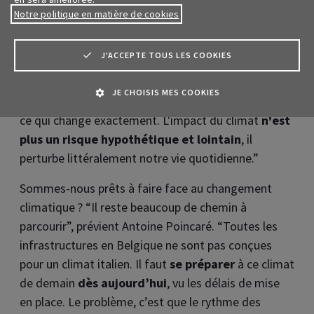
secondaires
.
Les courtiers et les clients
peuvent
Notre politique en matière de cookies
également suivre le programme en ligne.
J'ACCEPTE TOUS LES COOKIES
“Si Namur évolue vers le climat de Bordeaux, cela
aura des conséquences considérables”, reprend
JE CHOISIS MES COOKIES
Serge Martin. “Mais tout le monde doit comprendre
ce qui change exactement. L'impact du climat
n'est
plus un risque hypothétique et lointain
, il
perturbe littéralement notre vie quotidienne.”
Sommes-nous prêts à faire face au changement
climatique ? “Il reste beaucoup de chemin à
parcourir”, prévient Antoine Poincaré. “Toutes les
infrastructures en Belgique ne sont pas conçues
pour un climat italien. Il faut
se préparer
à ce climat
de demain
dès aujourd’hui
, vu les délais de mise
en place. Le problème, c’est que le rythme des