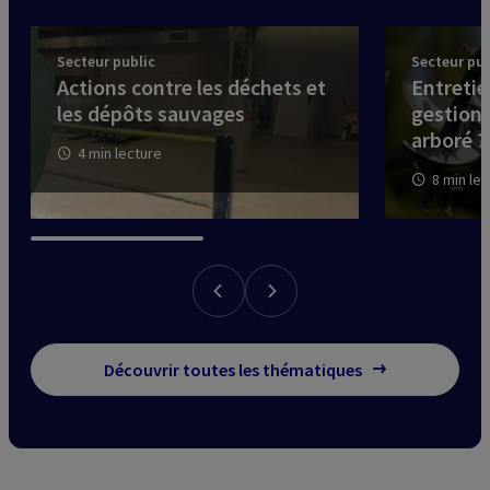
Secteur public
Secteur pub
Actions contre les déchets et
Entretie
les dépôts sauvages
gestion
arboré ?
4 min lecture
8 min le
Découvrir toutes les thématiques