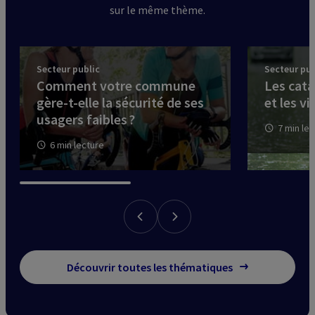
sur le même thème.
Secteur public
Secteur pub
Comment votre commune
Les cata
gère-t-elle la sécurité de ses
et les vi
usagers faibles ?
7 min le
6 min lecture
Découvrir toutes les thématiques