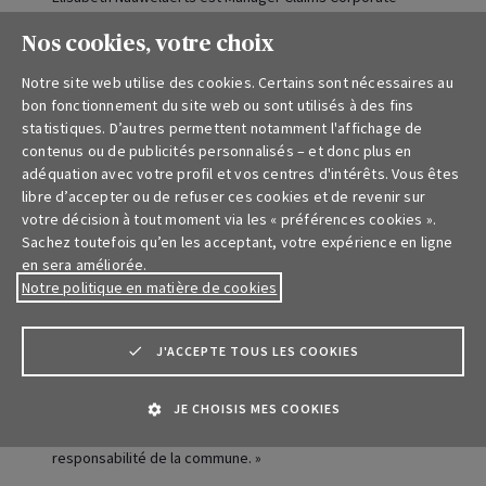
Liability chez AXA Belgium : « Nous avons besoin de notre
client pour bien assurer sa défense. Les informations que
Nos cookies, votre choix
nous recevons de sa part sont d’une grande importance. Il
Notre site web utilise des cookies. Certains sont nécessaires au
est essentiel qu’elles soient complètes. Les photos, et
bon fonctionnement du site web ou sont utilisés à des fins
surtout leur qualité, le moment où elles sont prises et
statistiques. D’autres permettent notamment l'affichage de
l’angle adopté, peuvent avoir un impact considérable sur
contenus ou de publicités personnalisés – et donc plus en
l’évaluation de la responsabilité de l’administration et la
adéquation avec votre profil et vos centres d'intérêts. Vous êtes
possibilité de contester ou non sa responsabilité. »
libre d’accepter ou de refuser ces cookies et de revenir sur
votre décision à tout moment via les « préférences cookies ».
Aide à la prévention du risque
Sachez toutefois qu’en les acceptant, votre expérience en ligne
en sera améliorée.
Responsabilité civile
Notre politique en matière de cookies
La prévention d’un accident reste bien entendu prioritaire
pour AXA. Dominique Jacques, expert en sécurité chez
J'ACCEPTE TOUS LES COOKIES
AXA : « En matière d’infrastructures, nous avons développé
un vaste matériel de sensibilisation qui apporte des
JE CHOISIS MES COOKIES
solutions concrètes : elles visent à éviter les situations
dangereuses qui pourraient mettre en cause la
responsabilité de la commune. »