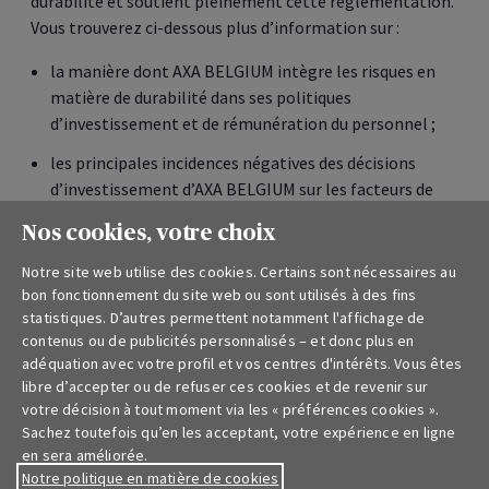
Disclaimer
Codes de conduite
Financement durable
Rapport sur la solvabilité et la situation financière
Nos cookies, votre choix
Droit à l’oubli
Notre site web utilise des cookies. Certains sont nécessaires au
bon fonctionnement du site web ou sont utilisés à des fins
Lanceurs d'alerte
statistiques. D’autres permettent notamment l'affichage de
contenus ou de publicités personnalisés – et donc plus en
adéquation avec votre profil et vos centres d'intérêts. Vous êtes
Documents pour particuliers
libre d’accepter ou de refuser ces cookies et de revenir sur
votre décision à tout moment via les « préférences cookies ».
Sachez toutefois qu’en les acceptant, votre expérience en ligne
Conditions générales assurances et fiches produits pour
en sera améliorée.
particuliers
Notre politique en matière de cookies