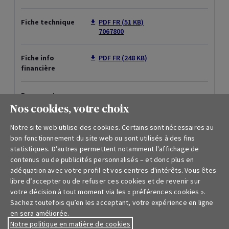
Disclaimer
Codes de conduite
Financement durable
Rapport sur la solvabilité et la situation financière
Nos cookies, votre choix
Droit à l’oubli
Notre site web utilise des cookies. Certains sont nécessaires au
bon fonctionnement du site web ou sont utilisés à des fins
Lanceurs d'alerte
statistiques. D’autres permettent notamment l'affichage de
contenus ou de publicités personnalisés – et donc plus en
adéquation avec votre profil et vos centres d'intérêts. Vous êtes
Documents pour particuliers
libre d’accepter ou de refuser ces cookies et de revenir sur
votre décision à tout moment via les « préférences cookies ».
Sachez toutefois qu’en les acceptant, votre expérience en ligne
Conditions générales assurances et fiches produits pour
en sera améliorée.
particuliers
Notre politique en matière de cookies