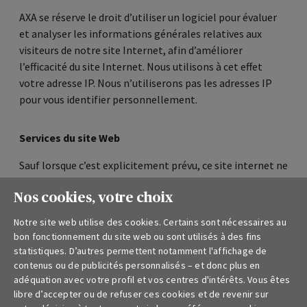
Adresses
Disclaimer
Codes de conduite
Financement durable
Rapport sur la solvabilité et la situation financière
Droit à l’oubli
Nos cookies, votre choix
Lanceurs d'alerte
Notre site web utilise des cookies. Certains sont nécessaires au
bon fonctionnement du site web ou sont utilisés à des fins
statistiques. D’autres permettent notamment l'affichage de
contenus ou de publicités personnalisés – et donc plus en
Documents pour Indépendants, Entreprises et
adéquation avec votre profil et vos centres d'intérêts. Vous êtes
Secteur Public
libre d’accepter ou de refuser ces cookies et de revenir sur