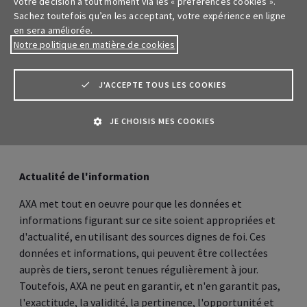
votre décision à tout moment via les « préférences cookies ».
Accueil
Sachez toutefois qu’en les acceptant, votre expérience en ligne
en sera améliorée.
Notre politique en matière de cookies
Talensia
Secteur privé
J'ACCEPTE TOUS LES COOKIES
Secteur public
JE CHOISIS MES COOKIES
Clauses de sanctions internationales en assistance Personnes
Documents techniques et administratifs
Pension indépendants
Assurances décès