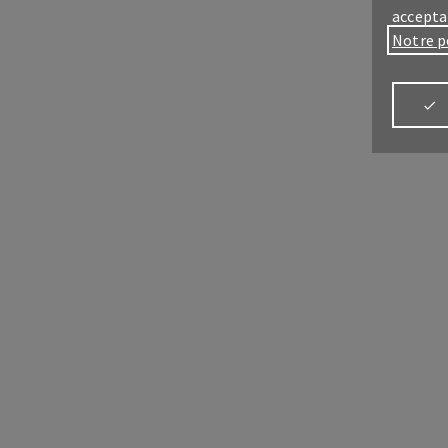
accepta
Notre p
Connectez-vo
Connectez-vo
Espa
Tout 
prof
Espa
Tout 
que p