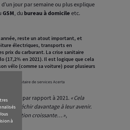
n d’un jour par semaine ou plus explique
u
GSM
, du
bureau à domicile
etc.
 année, reste un atout important, et
iture électriques, transports en
prix du carburant. La crise sanitaire
o (17,2% en 2021). Il est logique que cela
 son vélo (comme sa voiture) pour plusieurs
hez le prestataire de services Acerta
te hausse par rapport à 2021.
« Cela
tres
é à réfléchir davantage à leur avenir.
nnalisés
 Vous
s, l’inflation croissante… »
,
ision à