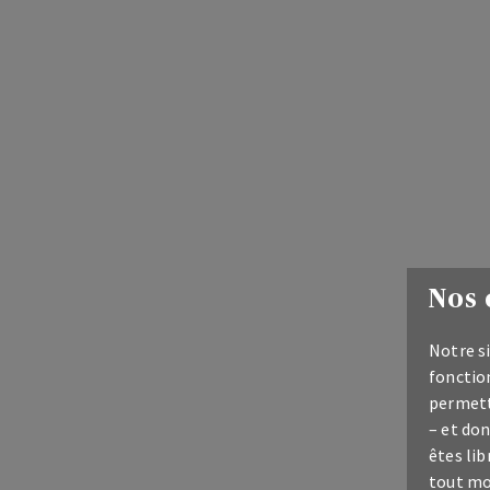
Nos 
Notre si
fonction
permett
– et don
êtes lib
tout mo