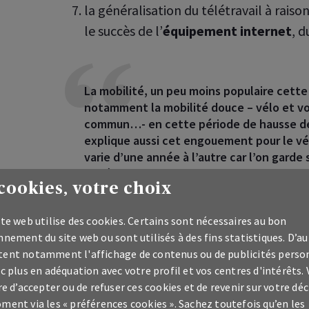
la généralisation du télétravail à raiso
le succès de l’
équipement internet
, d
La mobilité, un peu moins populaire cette
notamment la mobilité douce – vélo et vo
commun…- en cette période de hausse des 
explique aussi cet engouement pour le vél
varie d’une année à l’autre car l’on garde
années.
cookies, votre choix
Catherine Langenaeken, consultante
Legal & Reward
c
te web utilise des cookies. Certains sont nécessaires au bon
La pension (31,5 %) connaît la plus for
nement du site web ou sont utilisés à des fins statistiques. D’au
prouve que les travailleurs ont commenc
ent notamment l'affichage de contenus ou de publicités perso
c plus en adéquation avec votre profil et vos centres d'intérêts.
Causes probables, la crise du coronaviru
re d’accepter ou de refuser ces cookies et de revenir sur votre déc
commente-t-elle.
ment via les « préférences cookies ». Sachez toutefois qu’en les