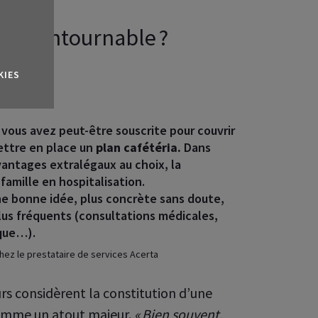
t incontournable ?
KIES
vous avez peut-être souscrite pour couvrir
ettre en place un
plan cafétéria.
Dans
avantages extralégaux au choix, la
famille en hospitalisation.
une bonne idée, plus concrète sans doute,
plus fréquents (consultations médicales,
ique…).
hez le prestataire de services Acerta
rs considèrent la constitution d’une
omme un atout majeur.
« Bien souvent,