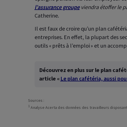
 Employee
Benefits
 les assurances collectives
l’assurance groupe
viendra étoffer le p
crites pour vos employés
Que pouvez-vous faire dans vot
Catherine.
A Healthcare
MyAXA ?
z facilement votre
rance santé
Il est faux de croire qu’un plan cafété
Découvrez les services en ligne 
Découvrez-le sans tarder
Healthcare
entreprise, vous-même et vos 
entreprises. En effet, la plupart des s
z vos assurances santé
ctives
outils « prêts à l’emploi » et un acco
Découvrez-le sans tarder
Découvrez en plus sur le plan cafét
article «
Le plan cafétéria, aussi pou
Sources :
1
Analyse Acerta des données des travailleurs disposant