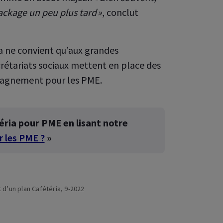
ackage un peu plus tard »
, conclut
re espace client
ria ne convient qu’aux grandes
pour votre
employés
ecrétariats sociaux mettent en place des
mpagnement pour les PME.
éria pour PME en lisant notre
r les PME ?
»
 d’un plan Cafétéria, 9-2022