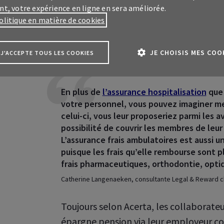
nt, votre expérience en ligne en sera améliorée.
olitique en matière de cookies
Les assurances : un atou
JE CHOISIS MES COO
J'ACCEPTE TOUS LES COOKIES
En plus de
l’assurance hospitalisation
que 
votre personnel, vous pouvez imaginer m
celui-ci, vous leur proposeriez parmi les 
possibilité de couvrir les membres de leur 
us
L’assurance frais ambulatoires est aussi 
puisque les frais qu’elle rembourse sont 
frais pharmaceutiques, orthodontie, opt
us
ce client
My
AXA Pro
sur vos assurances
Catherine Langenaeken, consultante
Legal & Reward
c
essionelles
ce client MyAXA
sur vos assurances en tant
Toujours selon Acerta, les collaborateu
articulier
épargne pension via leur employeur c