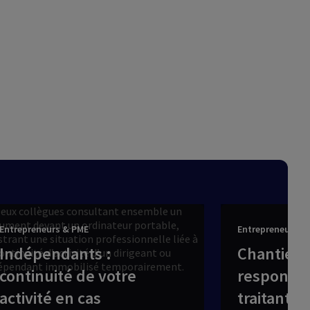
Entrepreneurs & PME
Entrepreneurs &
Indépendants :
Chantiers 
continuité de votre
responsab
activité en cas
traitants ?