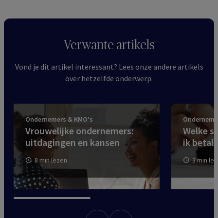
Verwante artikels
Vond je dit artikel interessant? Lees onze andere artikels
over hetzelfde onderwerp.
Ondernemers & KMO's
Onderneme
Vrouwelijke ondernemers:
Welke so
uitdagingen en kansen
ik betal
8 min lezen
3 min le