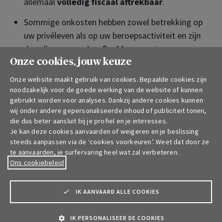
allemaal
volledig fiscaal aftrekbaar
.
Sommige onkosten hebben zowel betrekking op
uw privéleven als op uw beroepsactiviteit en zijn
dus alleen
pro rata aftrekbaar
: water,
elektriciteit, internet, gsm, tablet, pc, auto ... U
Onze cookies, jouw keuze
moet ze aan de hand van aankoopbewijzen
Onze website maakt gebruik van cookies. Bepaalde cookies zijn
kunnen rechtvaardigen.
noodzakelijk voor de goede werking van de website of kunnen
gebruikt worden voor analyses. Dankzij andere cookies kunnen
Andere lasten, zoals zakengeschenken,
wij onder andere gepersonaliseerde inhoud of publiciteit tonen,
die dus beter aansluit bij je profiel en je interesses.
restaurantkosten, autokosten op basis van het
Je kan deze cookies aanvaarden of weigeren en je beslissing
CO2-gehalte, worden door de fiscus slechts
steeds aanpassen via de ‘cookies voorkeuren’. Weet dat door ze
gedeeltelijk 'aanvaard', zodat u ze
evenmin
te aanvaarden, je surfervaring heel wat zal verbeteren.
volledig mag aftrekken
.
Ons cookiebeleid
Hoe kan u uw inkomsten als
IK AANVAARD ALLE COOKIES
zelfstandige veiligstellen op lange
termijn?
IK PERSONALISEER DE COOKIES