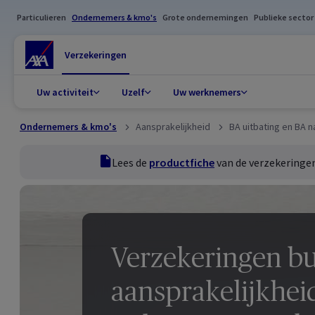
Particulieren
Ondernemers & kmo's
Grote ondernemingen
Publieke sector
Verzekeringen
Uw activiteit
Uzelf
Uw werknemers
Ondernemers & kmo's
Aansprakelijkheid
BA uitbating en BA n
productfiche
Lees de
productfiche
van de verzekeringe
Verzekeringen bu
aansprakelijkhei