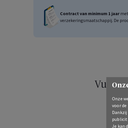
Contract van minimum 1 jaar
met
verzekeringsmaatschappij. De prod
Vul de 
Onze
Onze we
voor de
Dankzij
publicit
Je kan 