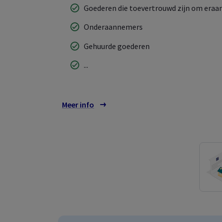
Goederen die toevertrouwd zijn om eraa
Onderaannemers
Gehuurde goederen
...
Meer info
over de dekkingen