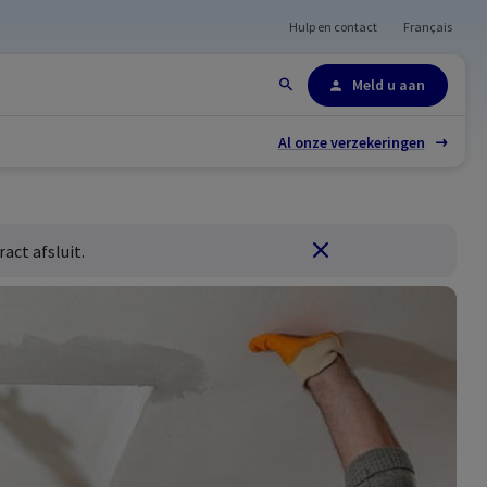
Hulp en contact
Français
Site-overzicht
Meld u aan
Al onze verzekeringen
act afsluit.
Sluiten