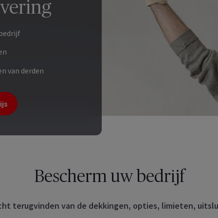
evering
bedrijf
en
ten van derden
ijs
Bescherm uw bedrijf
cht terugvinden van de dekkingen, opties, limieten, uits