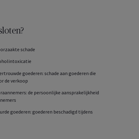
sloten?
oorzaakte schade
oholintoxicatie
vertrouwde goederen: schade aan goederen die
or de verkoop
eraannemers: de persoonlijke aansprakelijkheid
nnemers
uurde goederen: goederen beschadigd tijdens