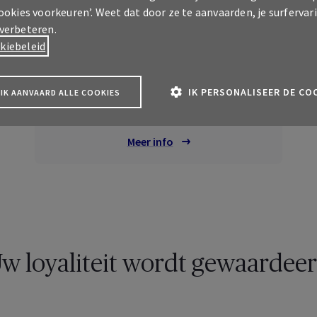
cookies voorkeuren’. Weet dat door ze te aanvaarden, je surfervar
 verbeteren.
kiebeleid
Burgerlijke Aansprakelijkheid
IK PERSONALISEER DE CO
IK AANVAARD ALLE COOKIES
Na levering
Meer info
A Pro klantenzone
w loyaliteit wordt gewaardee
 over uw professionele
ekeringen