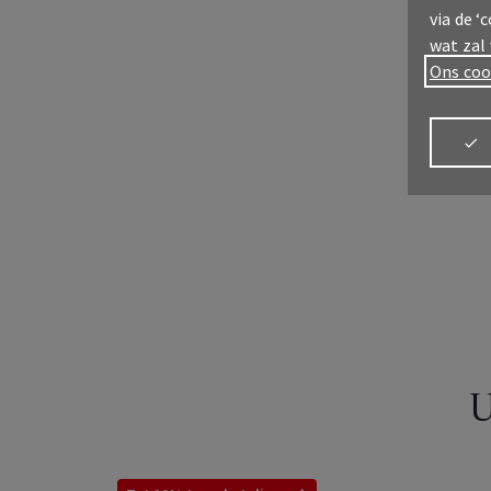
via de ‘
wat zal
Ons coo
Meld u aan
My
AX
U
Alles
verz