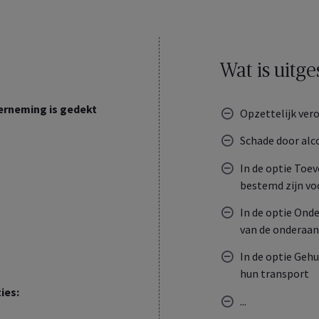
Wat is uitge
derneming is gedekt
Opzettelijk ver
Schade door alc
In de optie Toe
bestemd zijn vo
In de optie Ond
van de onderaa
In de optie Geh
hun transport
ies:
...