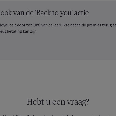
 Employee
Benefits
er de groepsverzekeringen
 ook van de 'Back to you' actie
u voor uw medewerkers
oot
loyaliteit door tot 10% van de jaarlijkse betaalde premies terug t
rugbetaling kan zijn.
Ontdek de online services voor
 Healthcare
uzelf en uw medewerkers
er uw collectieve
ndheidsverzekeringen
Ontdek het nu
Hebt u een vraag?