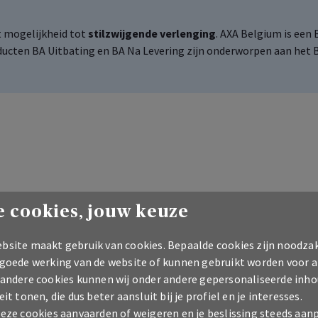
 mogelijkheid tot
stilzwijgende verlenging
. AXA
Belgium
is een 
ucten BA Uitbating en BA Na Levering zijn onderworpen aan het B
verzekering BA Uitbating aan 
 cookies, jouw keuze
verzekering
bsite maakt gebruik van cookies. Bepaalde cookies zijn noodzak
 goede werking van de website of kunnen gebruikt worden voor a
 andere cookies kunnen wij onder andere gepersonaliseerde inho
eit tonen, die dus beter aansluit bij je profiel en je interesses.
Vul aan met
deze cookies aanvaarden of weigeren en je beslissing steeds aan