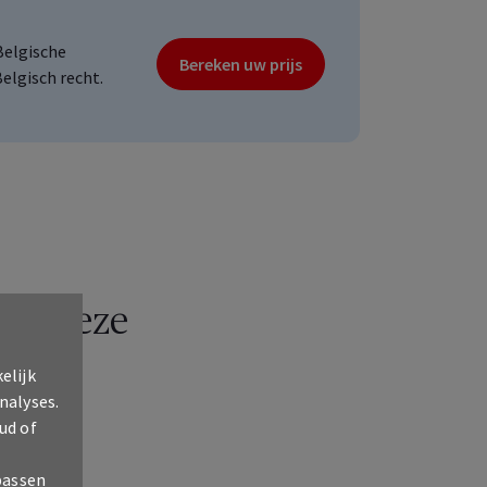
Belgische
Bereken uw prijs
elgisch recht.
met deze
elijk
nalyses.
ud of
passen