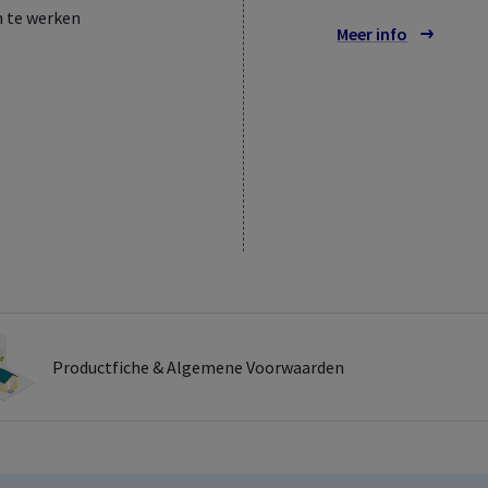
n te werken
Meer info
over de ui
Productfiche & Algemene Voorwaarden