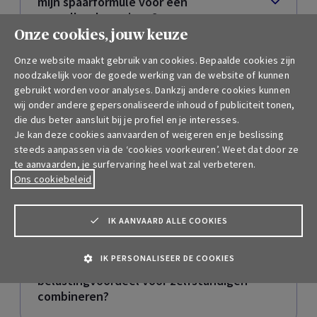
mijn spaarformule voor een
aanvullend pensioen?
Onze cookies, jouw keuze
Onze website maakt gebruik van cookies. Bepaalde cookies zijn
Waar kan ik het fiscaal attest van mijn
noodzakelijk voor de goede werking van de website of kunnen
spaarformule voor een aanvullend
gebruikt worden voor analyses. Dankzij andere cookies kunnen
pensioen terugvinden?
wij onder andere gepersonaliseerde inhoud of publiciteit tonen,
die dus beter aansluit bij je profiel en je interesses.
Je kan deze cookies aanvaarden of weigeren en je beslissing
steeds aanpassen via de ‘cookies voorkeuren’. Weet dat door ze
Wanneer wordt het gespaarde
te aanvaarden, je surfervaring heel wat zal verbeteren.
kapitaal van mijn spaarformule voor
Ons cookiebeleid
een aanvullend pensioen uitbetaald?
IK AANVAARD ALLE COOKIES
Kan ik de verschillende
IK PERSONALISEER DE COOKIES
spaaroplossingen met
belastingvoordeel voor zelfstandigen
combineren?