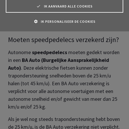
Is een fietsverzekering verplicht
IK AANVAARD ALLE COOKIES
voor fietsen en zachte
IK PERSONALISEER DE COOKIES
vervoermiddelen?
Moeten speedpedelecs verzekerd zijn?
Autonome
speedpedelecs
moeten gedekt worden
in een
BA Auto (Burgelijke Aansprakelijkheid
Auto)
. Deze elektrische fietsen kunnen zonder
trapondersteuning snelheden boven de 25 km/u
halen (tot 45 km/u). Een BA Auto verzekering is
verplicht voor alle autonome voertuigen met een
autonome snelheid en/of gewicht van meer dan 25
km/u en/of 25 kg.
Als je wel nog steeds trapondersteuning hebt boven
de 25 km/u, is de BA Auto verzekering niet verplicht.