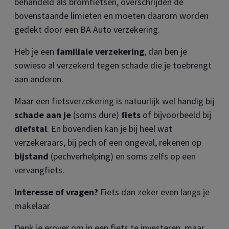
behandeld als bromfietsen, overschrijden de
bovenstaande limieten en moeten daarom worden
gedekt door een BA Auto verzekering.
Heb je een
familiale verzekering
, dan ben je
sowieso al verzekerd tegen schade die je toebrengt
aan anderen.
Maar een fietsverzekering is natuurlijk wel handig bij
schade aan je
(soms dure)
fiets
of bijvoorbeeld bij
diefstal
. En bovendien kan je bij heel wat
verzekeraars, bij pech of een ongeval, rekenen op
bijstand
(pechverhelping) en soms zelfs op een
vervangfiets.
Interesse of vragen?
Fiets dan zeker even langs je
makelaar
Denk je erover om in een fiets te investeren, maar