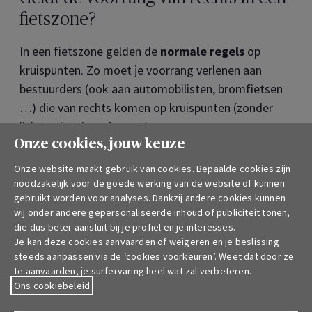
fietszone?
In een fietszone gelden de
normale regels
op
kruispunten. Zo moet je voorrang verlenen aan
bestuurders (ook aan automobilisten, bromfietsen
…) die van rechts komen op kruispunten (zonder
lichten, borden of agent).
Onze cookies, jouw keuze
Onze website maakt gebruik van cookies. Bepaalde cookies zijn
Mogen auto’s parkeren in een
noodzakelijk voor de goede werking van de website of kunnen
fietszone?
gebruikt worden voor analyses. Dankzij andere cookies kunnen
wij onder andere gepersonaliseerde inhoud of publiciteit tonen,
Er is
geen algemeen parkeerverbod
in
die dus beter aansluit bij je profiel en je interesses.
Je kan deze cookies aanvaarden of weigeren en je beslissing
fietsstraten (tenzij er specifieke borden staan). Let
steeds aanpassen via de ‘cookies voorkeuren’. Weet dat door ze
op wanneer je de deuren van je voertuig opent,
te aanvaarden, je surfervaring heel wat zal verbeteren.
zodat je geen fietser raakt.
Ons cookiebeleid